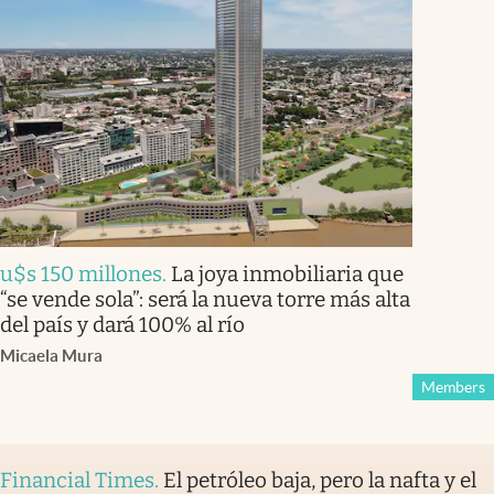
u$s 150 millones
.
La joya inmobiliaria que
“se vende sola”: será la nueva torre más alta
del país y dará 100% al río
Micaela Mura
Members
Financial Times
.
El petróleo baja, pero la nafta y el