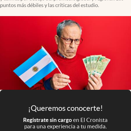
Infotechnology
puntos más débiles y las críticas del estudio.
Clase
Clima
Mundial 2026
Eventos Corporativos
El Cronista Studio
Mediakit
abre en nueva pestaña
Argentina
¡Queremos conocerte!
Registrate sin cargo
en El Cronista
para una experiencia a tu medida.