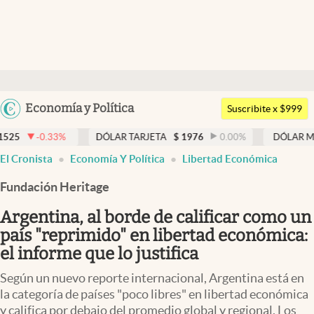
Últimas noticias
Dólar
Argentina
Economía y Política
Members
Suscribite x $999
España
Economía y Política
3
%
DÓLAR TARJETA
$
1976
0.00
%
DÓLAR MEP
$
1526,0
México
El Cronista
Economía Y Política
Libertad Económica
Finanzas y Mercados
USA
Fundación Heritage
Mercados Online
Colombia
Uruguay
Argentina, al borde de calificar como un
Negocios
país "reprimido" en libertad económica:
Columnistas
el informe que lo justifica
Otras secciones
Según un nuevo reporte internacional, Argentina está en
la categoría de países "poco libres" en libertad económica
Apertura
y califica por debajo del promedio global y regional. Los