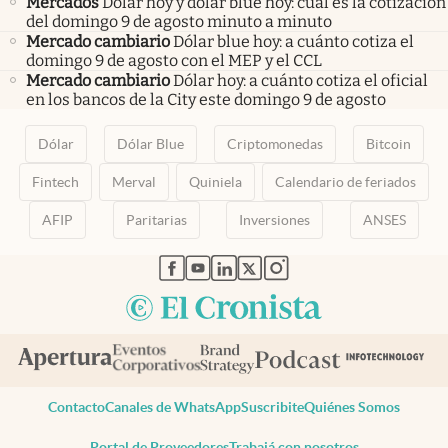
Mercados
Dólar hoy y dólar blue hoy: cuál es la cotización
del domingo 9 de agosto minuto a minuto
Mercado cambiario
Dólar blue hoy: a cuánto cotiza el
domingo 9 de agosto con el MEP y el CCL
Mercado cambiario
Dólar hoy: a cuánto cotiza el oficial
en los bancos de la City este domingo 9 de agosto
Dólar
Dólar Blue
Criptomonedas
Bitcoin
Fintech
Merval
Quiniela
Calendario de feriados
AFIP
Paritarias
Inversiones
ANSES
abre en nueva pestaña
abre en nueva pestaña
abre en nueva pestaña
abre en nueva pestaña
abre en nueva pestaña
Contacto
Canales de WhatsApp
Suscribite
Quiénes Somos
Portal de Proveedores
Trabajá con nosotros