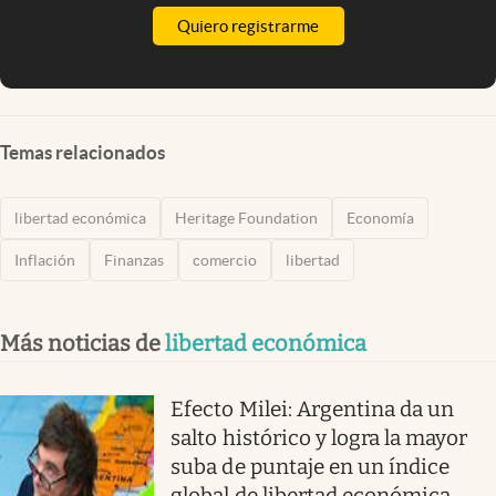
Quiero registrarme
Temas relacionados
libertad económica
Heritage Foundation
Economía
Inflación
Finanzas
comercio
libertad
Más noticias de
libertad económica
Efecto Milei: Argentina da un
salto histórico y logra la mayor
suba de puntaje en un índice
global de libertad económica