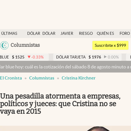
Últimas noticias
ÚLTIMAS
DÓLAR
DÓLAR
JAVIER
RIESGO
QUIÉN ES
FORO
Dólar
NOTICIAS
BLUE
MILEI
PAÍS
QUIÉN
Argentina
Columnistas
Members
Suscribite x $999
España
Economía y Política
1525
-0.33
%
DÓLAR TARJETA
$
1976
0.00
%
DÓLAR M
México
hoy: cuál es la cotización del sábado 8 de agosto minuto a minuto
Dó
Finanzas y Mercados
USA
El Cronista
Columnistas
Cristina Kirchner
Mercados Online
Colombia
Uruguay
Negocios
Una pesadilla atormenta a empresas,
Columnistas
políticos y jueces: que Cristina no se
vaya en 2015
Otras secciones
Apertura