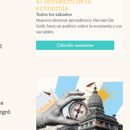
El semáforo de la
economía
Todos los sábados
Nuestro director periodístico, Hernán De
Goñi, hace un análisis sobre la economía y sus
variables.
Recibir newsletter
l
de
tegró