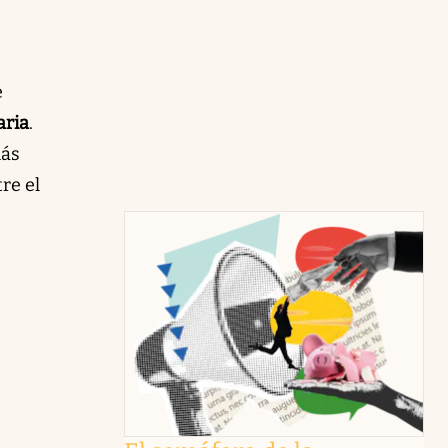
e
aria
.
más
tre el