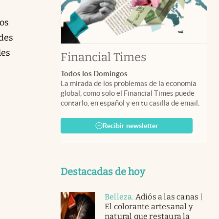
os
ades
les
abre en nuev
Financial Times
Todos los Domingos
La mirada de los problemas de la economía
global, como solo el Financial Times puede
contarlo, en español y en tu casilla de email.
Recibir newsletter
Destacadas de hoy
Belleza
.
Adiós a las canas |
El colorante artesanal y
natural que restaura la