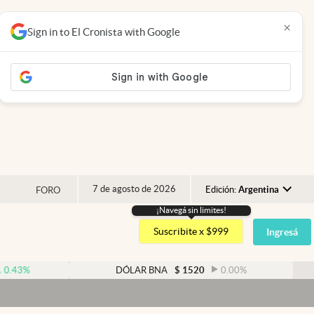
×
Sign in to El Cronista with Google
7 de agosto de 2026
Edición:
Argentina
FORO
¡Navegá sin limites!
Argentina
Suscribite x $999
Ingresá
España
México
DÓLAR BNA
$
1520
0.00
%
D
USA
Colombia