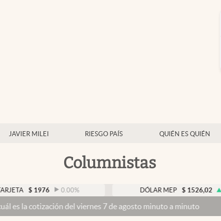
JAVIER MILEI
RIESGO PAÍS
QUIÉN ES QUIÉN
Columnistas
$
1976
0.00
%
DÓLAR MEP
$
1526,02
0.43
%
tización del viernes 7 de agosto minuto a minuto