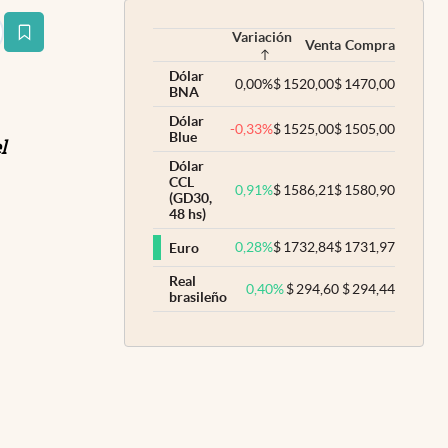
Variación
estaña
Venta
Compra
Dólar
0,00
%
$
1520,00
$
1470,00
BNA
Dólar
-0,33
%
$
1525,00
$
1505,00
Blue
l
Dólar
CCL
0,91
%
$
1586,21
$
1580,90
(GD30,
48 hs)
0,28
%
$
1732,84
$
1731,97
Euro
Real
0,40
%
$
294,60
$
294,44
brasileño