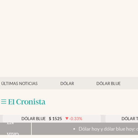
Últimas noticias
Dólar
Members
Economía y Política
Finanzas y Mercados
Mercados Online
ÚLTIMAS NOTICIAS
DÓLAR
DÓLAR BLUE
Negocios
Columnistas
Otras secciones
DÓLAR BLUE
$
1525
-0.33
%
DÓLAR TARJETA
EN
Dólar hoy y dólar blue hoy: cuál es la co
Apertura
VIVO