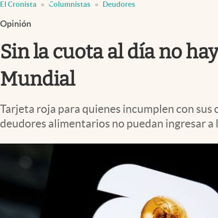
El Cronista
Columnistas
Deudores
Infotechnology
Opinión
Clase
Clima
Sin la cuota al día no h
Mundial 2026
Mundial
Eventos Corporativos
El Cronista Studio
Tarjeta roja para quienes incumplen con sus 
Mediakit
deudores alimentarios no puedan ingresar a 
abre en nueva pestaña