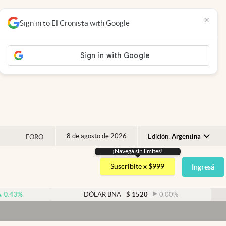
×
Sign in to El Cronista with Google
8 de agosto de 2026
Edición:
Argentina
FORO
¡Navegá sin limites!
Argentina
Suscribite x $999
Ingresá
España
México
DÓLAR BNA
$
1520
0.00
%
USA
Colombia