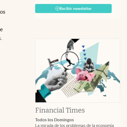
Recibir newsletter
los
de
.
abre en nuev
Financial Times
Todos los Domingos
La mirada de los problemas de la economía