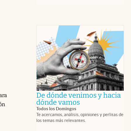
De dónde venimos y hacia
ara
abre en nueva 
dónde vamos
ión
Todos los Domingos
Te acercamos, análisis, opiniones y perlitas de
los temas más relevantes.