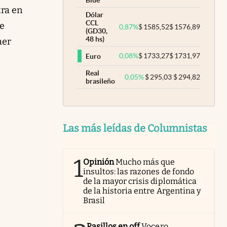
Blue
tra en
Dólar
CCL
de
0,87
%
$
1585,52
$
1576,89
(GD30,
48 hs)
aer
0,08
%
$
1733,27
$
1731,97
Euro
Real
0,05
%
$
295,03
$
294,82
brasileño
Las más leídas de Columnistas
1
Opinión
Mucho más que
insultos: las razones de fondo
de la mayor crisis diplomática
de la historia entre Argentina y
Brasil
Pasillos en off
Vocero