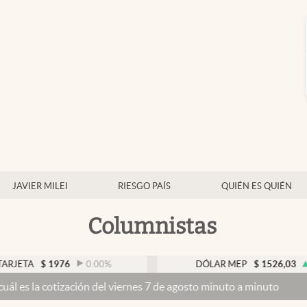
JAVIER MILEI
RIESGO PAÍS
QUIÉN ES QUIÉN
Columnistas
$
1976
0.00
%
DÓLAR MEP
$
1526,03
0.43
%
otización del viernes 7 de agosto minuto a minuto