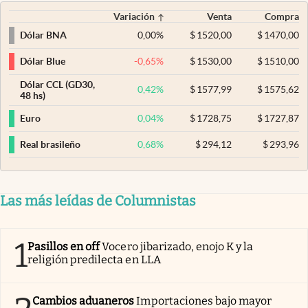
Variación
Venta
Compra
0,00
%
$
1520,00
$
1470,00
Dólar BNA
-0,65
%
$
1530,00
$
1510,00
Dólar Blue
Dólar CCL (GD30,
0,42
%
$
1577,99
$
1575,62
48 hs)
0,04
%
$
1728,75
$
1727,87
Euro
0,68
%
$
294,12
$
293,96
Real brasileño
Las más leídas de Columnistas
1
Pasillos en off
Vocero jibarizado, enojo K y la
religión predilecta en LLA
Cambios aduaneros
Importaciones bajo mayor