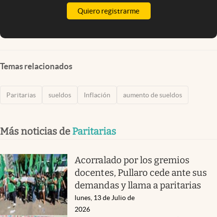
Quiero registrarme
Temas relacionados
Paritarias
sueldos
Inflación
aumento de sueldos
Más noticias de
Paritarias
Acorralado por los gremios
docentes, Pullaro cede ante sus
demandas y llama a paritarias
lunes, 13 de Julio de
2026