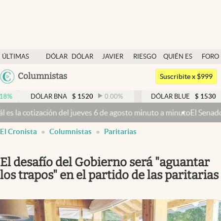
Últimas noticias
ÚLTIMAS
DÓLAR
DÓLAR
JAVIER
RIESGO
QUIÉN ES
FORO
Dólar
NOTICIAS
BLUE
MILEI
PAÍS
QUIÉN
Argentina
Columnistas
Members
Suscribite x $999
España
Economía y Política
DÓLAR BNA
$
1520
0.00
%
DÓLAR BLUE
$
1530
-0.65
México
el jueves 6 de agosto minuto a minuto
El Senado busca aprobar la Ley
Finanzas y Mercados
USA
El Cronista
Columnistas
Paritarias
Mercados Online
Colombia
Uruguay
Negocios
El desafío del Gobierno será "aguantar
Columnistas
los trapos" en el partido de las paritarias
Otras secciones
Apertura