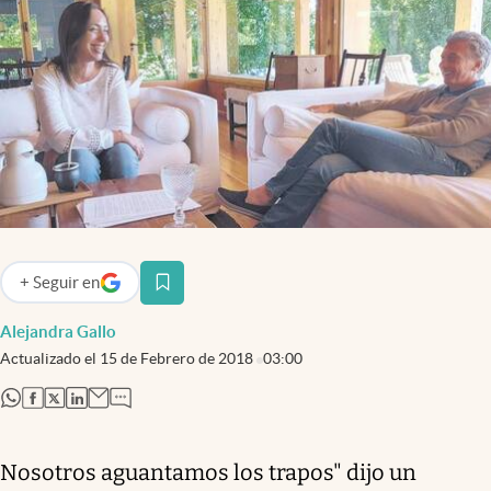
Infotechnology
Clase
Clima
Mundial 2026
Eventos Corporativos
El Cronista Studio
Mediakit
+
Seguir
en
abre en nueva pestaña
abre en nueva pestaña
Argentina
Alejandra Gallo
Actualizado el
15 de Febrero de 2018
03:00
abre en nueva pestaña
abre en nueva pestaña
abre en nueva pestaña
abre en nueva pestaña
Nosotros aguantamos los trapos" dijo un