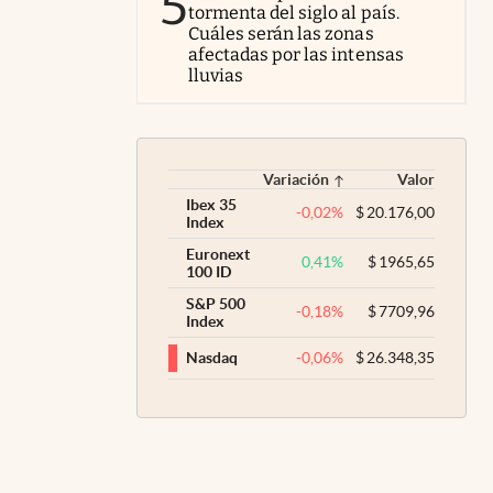
5
tormenta del siglo al país.
Cuáles serán las zonas
afectadas por las intensas
lluvias
Variación
Valor
Ibex 35
-0,02
%
$
20.176,00
Index
Euronext
0,41
%
$
1965,65
100 ID
S&P 500
-0,18
%
$
7709,96
Index
-0,06
%
$
26.348,35
Nasdaq