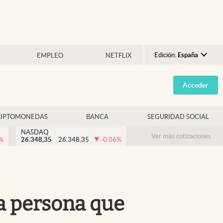
Edición:
España
EMPLEO
NETFLIX
Argentina
Acceder
España
México
RIPTOMONEDAS
BANCA
SEGURIDAD SOCIAL
USA
NASDAQ
Colombia
Ver más cotizaciones
%
26.348,35
26.348,35
-0.06
%
Uruguay
a persona que