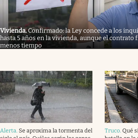
Vivienda
.
Confirmado: la Ley concede a los inq
hasta 5 años en la vivienda, aunque el contrato 
menos tiempo
Alerta
.
Se aproxima la tormenta del
Truco
.
Qué s