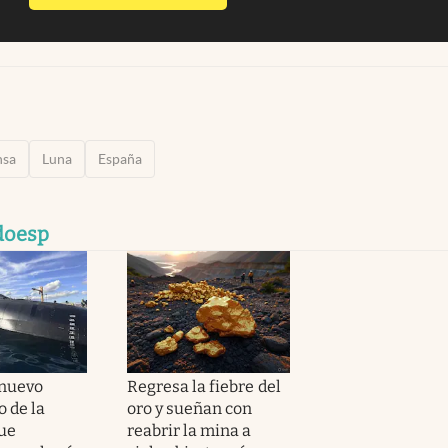
nsa
Luna
España
doesp
 nuevo
Regresa la fiebre del
 de la
oro y sueñan con
ue
reabrir la mina a