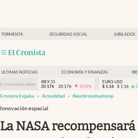
Últimas Noticias
TORMENTA
SEGURIDAD SOCIAL
JUBILADOS
Economía y finanzas
Política
Actualidad
Criptomonedas
ULTIMAS NOTICIAS
ECONOMÍA Y FINANZAS
IB
IBEX 35
EURO-USD
Ir a mercados online
20.176
20.176
-0.02
%
$
1,16
$
1,16
0
Cronista España
Actualidad
Nautbresultadoesp
Innovación espacial
La NASA recompensará 3 