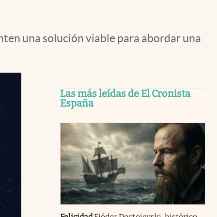
ten una solución viable para abordar una
Las más leídas de El Cronista
España
Felicidad
Fiódor Dostoievski, histórico