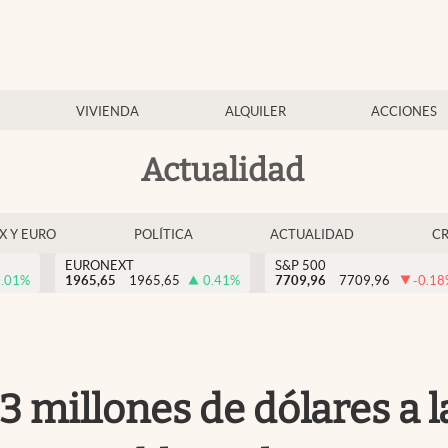
VIVIENDA
ALQUILER
ACCIONES
Actualidad
EX Y EURO
POLÍTICA
ACTUALIDAD
C
EURONEXT
S&P 500
.01
%
1965,65
1965,65
0.41
%
7709,96
7709,96
-0.18
millones de dólares a l