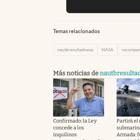
Temas relacionados
nautbresultadoesp
NASA
recompe
Más noticias de
nautbresulta
Confirmado: la Ley
Partirá el
concede a los
submarino
inquilinos
Armada: f