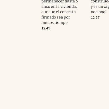
permanecer hasta 5
construido
años en la vivienda,
y es un or
aunque el contrato
nacional
firmado sea por
12:37
menos tiempo
12:43