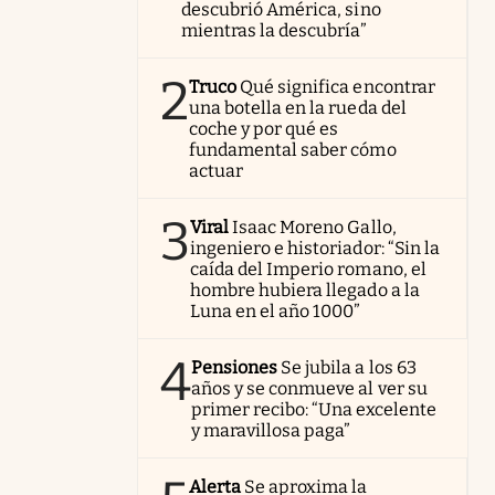
descubrió América, sino
mientras la descubría”
2
Truco
Qué significa encontrar
una botella en la rueda del
coche y por qué es
fundamental saber cómo
actuar
3
Viral
Isaac Moreno Gallo,
ingeniero e historiador: “Sin la
caída del Imperio romano, el
hombre hubiera llegado a la
Luna en el año 1000”
4
Pensiones
Se jubila a los 63
años y se conmueve al ver su
primer recibo: “Una excelente
y maravillosa paga”
Alerta
Se aproxima la