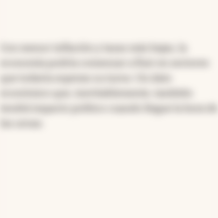
Con menor inflación y tasas más bajas, la
economía podría comenzar a fluir en sectores
que todavía esperan su turno. Un dato
económico que, inevitablemente, también
tendrá impacto político cuando llegue la hora de
las urnas.