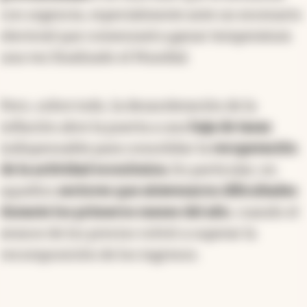
con urgencia, especialmente ante un escenario
electoral que comenzará a ganar temperatura
una vez finalizado el Mundial.
Pero, sobre todo, la desaceleración de la
inflación abre la puerta a una
baja de tasas
indispensable para consolidar la
recuperación
de la actividad económica.
En particular, en
aquellos
sectores que atravesaron dificultades
durante los primeros meses del año
, cuando el
avance de los precios volvió a superar la
recomposición de los ingresos.