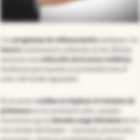
Con
programas de refinanciación
mediante, los
bancos
comenzaron a detectar en las últimas
semanas una
reducción de la mora crediticia
,
tendencia que esperan se profundice tras el
cobro del medio aguinaldo.
En el sector
confían en duplicar el volumen de
préstamos
en los próximos años, aunque
reconocen que la
elevada carga tributaria
de los
tres niveles del Estado —nacional, provincial y
municipal— limita la posibilidad de ofrecer