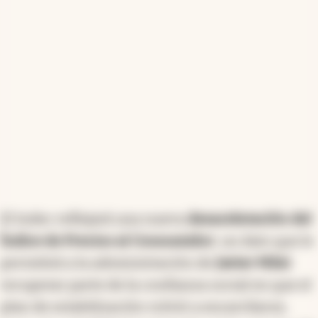
especialmente en sectores afectados por el
aumento de precios. Los bancos ya observan una
merma en la mora crediticia y buscan aumentar el
volumen de préstamos, aunque la alta carga
tributaria sigue siendo un obstáculo. La relación
entre inflación y tasas es clara: con un IPC a la baja,
el costo del crédito debe seguir el mismo camino,
impactando tanto en la economía como en el
ámbito político.
Resumen generado con inteligencia artificial
El Indec reflejará una nueva
desaceleración del
Índice de Precios al Consumidor
, un dato que le
permitirá a la administración de
Javier Milei
recuperar parte de la confianza social en que el
plan de estabilización volvió a encarrilarse,