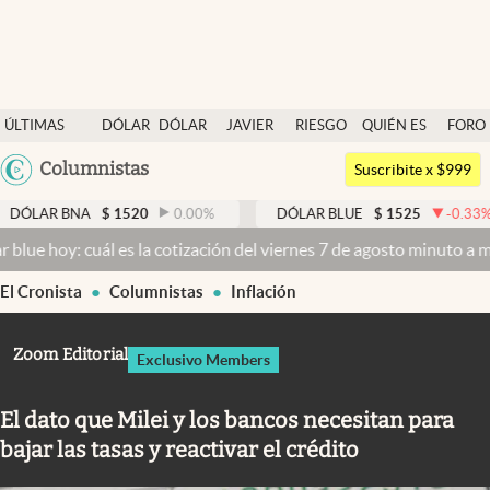
Últimas noticias
ÚLTIMAS
DÓLAR
DÓLAR
JAVIER
RIESGO
QUIÉN ES
FORO
Dólar
NOTICIAS
BLUE
MILEI
PAÍS
QUIÉN
Argentina
Columnistas
Members
Suscribite x $999
España
Economía y Política
A
$
1520
0.00
%
DÓLAR BLUE
$
1525
-0.33
%
DÓLA
México
cuál es la cotización del viernes 7 de agosto minuto a minuto
Dólar 
Finanzas y Mercados
USA
El Cronista
Columnistas
Inflación
Mercados Online
Colombia
Uruguay
Negocios
Zoom Editorial
Exclusivo Members
Columnistas
El dato que Milei y los bancos necesitan para
Otras secciones
bajar las tasas y reactivar el crédito
Apertura