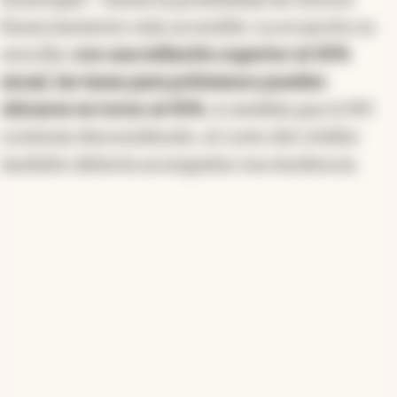
financiamiento más accesible. La ecuación es
sencilla:
con una inflación superior al 30%
anual, las tasas para préstamos pueden
ubicarse en torno al 45%.
A medida que el IPC
continúe descendiendo, el costo del crédito
también debería acompañar esa tendencia.