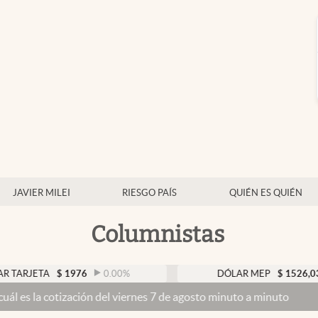
JAVIER MILEI
RIESGO PAÍS
QUIÉN ES QUIÉN
Columnistas
A
$
1976
0.00
%
DÓLAR MEP
$
1526,03
0.43
ización del viernes 7 de agosto minuto a minuto