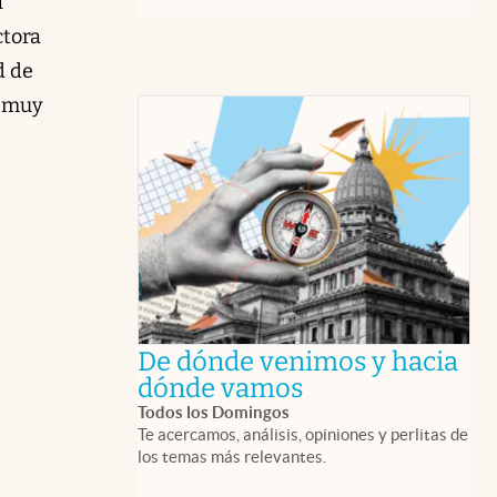
a
ctora
d de
l muy
De dónde venimos y hacia
abre en nueva 
dónde vamos
Todos los Domingos
Te acercamos, análisis, opiniones y perlitas de
los temas más relevantes.