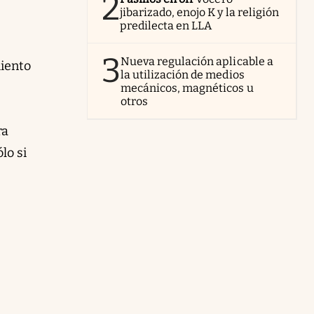
2
jibarizado, enojo K y la religión
predilecta en LLA
3
Nueva regulación aplicable a
miento
la utilización de medios
mecánicos, magnéticos u
otros
ra
lo si