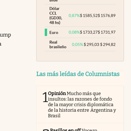
Blue
Dólar
CCL
0,87
%
$
1585,52
$
1576,89
(GD30,
48 hs)
0,08
%
$
1733,27
$
1731,97
Euro
Trump
Real
a
0,05
%
$
295,03
$
294,82
brasileño
Las más leídas de Columnistas
1
Opinión
Mucho más que
insultos: las razones de fondo
de la mayor crisis diplomática
de la historia entre Argentina y
Brasil
Pasillos en off
Vocero