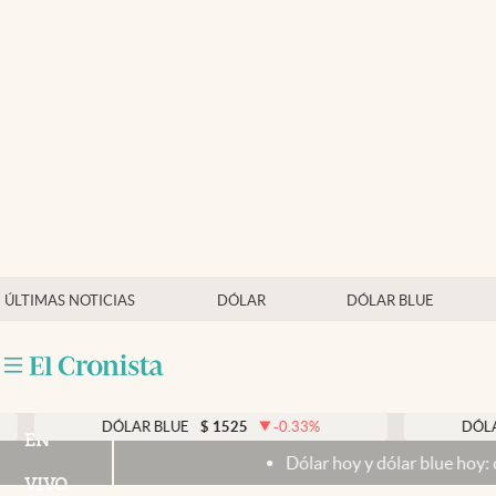
Últimas noticias
Dólar
Members
Economía y Política
Finanzas y Mercados
Mercados Online
ÚLTIMAS NOTICIAS
DÓLAR
DÓLAR BLUE
Negocios
Columnistas
Otras secciones
DÓLAR BLUE
$
1525
-0.33
%
DÓLAR TARJET
EN
Dólar hoy y dólar blue hoy: cuál es la cot
Apertura
VIVO