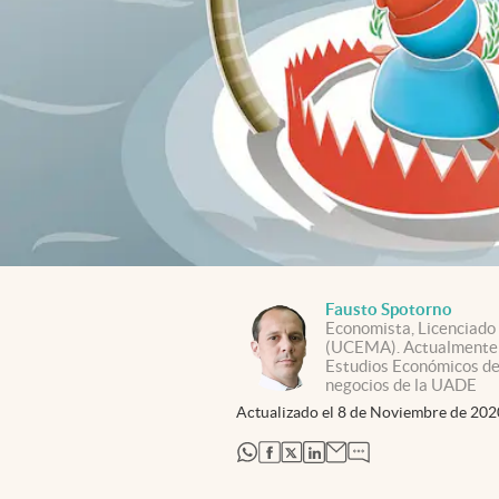
Fausto Spotorno
Economista, Licenciado
(UCEMA). Actualmente 
Estudios Económicos de 
negocios de la UADE
Actualizado el
8 de Noviembre de 202
abre en nueva pestaña
abre en nueva pestaña
abre en nueva pestaña
abre en nueva pestaña