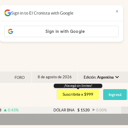
×
Sign in to El Cronista with Google
8 de agosto de 2026
Edición:
Argentina
FORO
¡Navegá sin limites!
Argentina
Suscribite x $999
Ingresá
España
México
%
DÓLAR BNA
$
1520
0.00
%
USA
Colombia