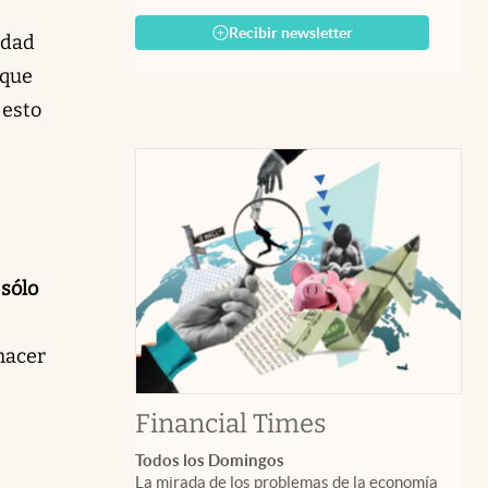
Recibir newsletter
idad
 que
 esto
 sólo
hacer
abre en nuev
Financial Times
Todos los Domingos
La mirada de los problemas de la economía