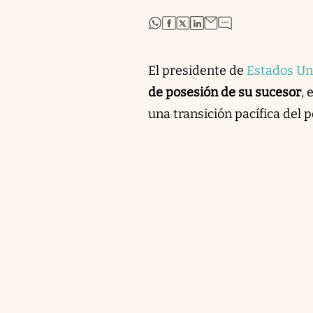
abre en nueva pestaña
abre en nueva pestaña
abre en nueva pestaña
abre en nueva pestaña
El presidente de
Estados Un
de posesión de su sucesor
, 
una transición pacífica del p