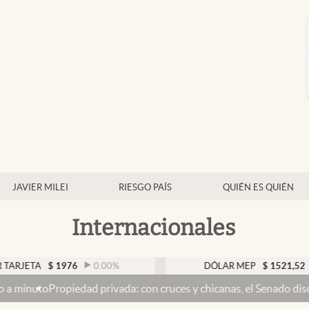
JAVIER MILEI
RIESGO PAÍS
QUIÉN ES QUIÉN
Internacionales
$
1976
0.00
%
DÓLAR MEP
$
1521,52
0.23
%
edad privada: con cruces y chicanas, el Senado discute el proyect