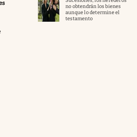
Sucesiones, los herederos
es
no obtendrán los bienes
aunque lo determine el
testamento
e