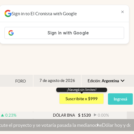
×
Sign in to El Cronista with Google
7 de agosto de 2026
Edición:
Argentina
FORO
¡Navegá sin limites!
Argentina
Suscribite x $999
Ingresá
España
México
DÓLAR BNA
$
1520
0.00
%
D
USA
o y se votaría pasada la medianoche
Dólar hoy y dólar blue hoy: cuá
Colombia