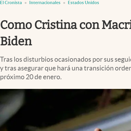
El Cronista
Internacionales
Estados Unidos
Infotechnology
Clase
Como Cristina con Macri
Clima
Mundial 2026
Biden
Eventos Corporativos
Tras los disturbios ocasionados por sus segui
El Cronista Studio
y tras asegurar que hará una transición orde
Mediakit
próximo 20 de enero.
abre en nueva pestaña