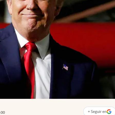
+
Seguir
en
:00
abre en nueva p