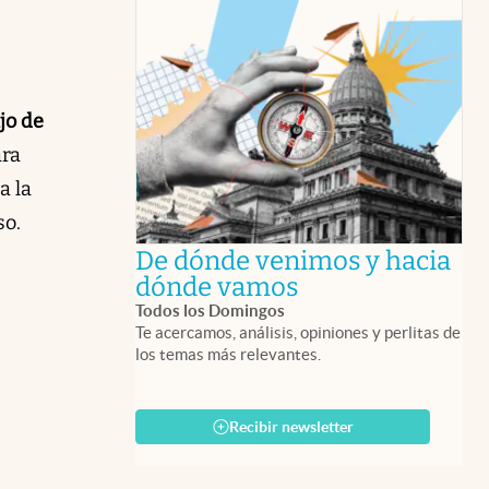
jo de
ara
a la
so.
De dónde venimos y hacia
abre en nueva 
dónde vamos
Todos los Domingos
Te acercamos, análisis, opiniones y perlitas de
los temas más relevantes.
Recibir newsletter