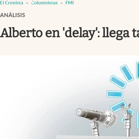
El Cronista
Columnistas
FMI
Infotechnology
ANÁLISIS
Clase
Clima
Alberto en 'delay': llega
Mundial 2026
Eventos Corporativos
El Cronista Studio
Mediakit
abre en nueva pestaña