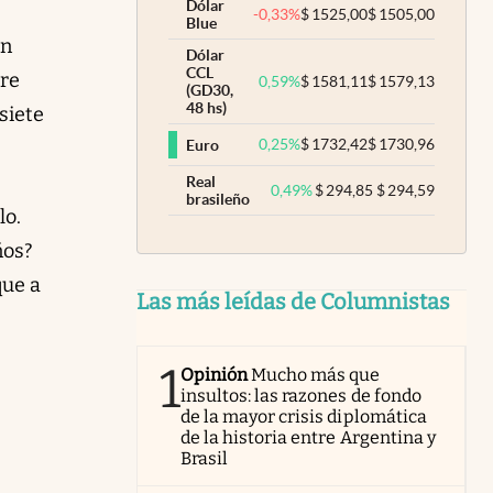
Dólar
-0,33
%
$
1525,00
$
1505,00
Blue
ón
Dólar
CCL
bre
0,59
%
$
1581,11
$
1579,13
(GD30,
48 hs)
siete
0,25
%
$
1732,42
$
1730,96
Euro
Real
0,49
%
$
294,85
$
294,59
brasileño
lo.
ños?
que a
Las más leídas de Columnistas
1
Opinión
Mucho más que
insultos: las razones de fondo
de la mayor crisis diplomática
de la historia entre Argentina y
Brasil