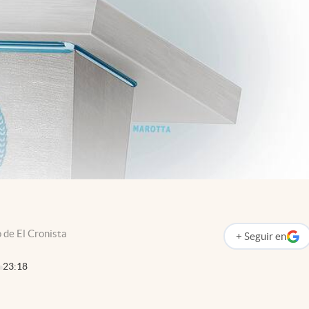
 de El Cronista
+
Seguir
en
abre en nueva p
23:18