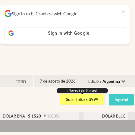
×
Sign in to El Cronista with Google
7 de agosto de 2026
Edición:
Argentina
FORO
¡Navegá sin limites!
Argentina
Suscribite x $999
Ingresá
España
México
 BNA
$
1520
0.00
%
DÓLAR BLUE
$
1525
-
USA
Colombia