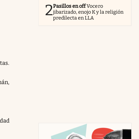
2
Pasillos en off
Vocero
jibarizado, enojo K y la religión
predilecta en LLA
tas.
mán,
idad