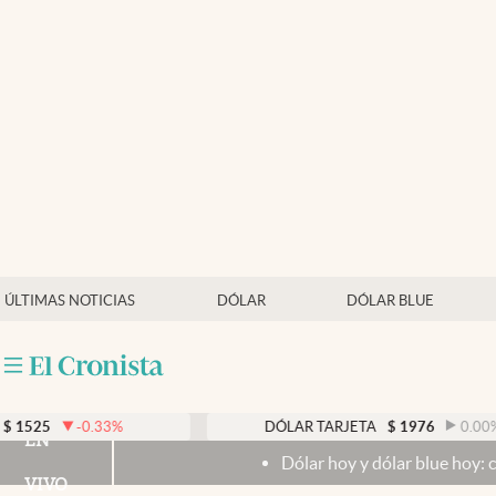
Últimas noticias
Dólar
Members
Economía y Política
Finanzas y Mercados
Mercados Online
ÚLTIMAS NOTICIAS
DÓLAR
DÓLAR BLUE
Negocios
Columnistas
Otras secciones
-0.33
%
DÓLAR TARJETA
$
1976
0.00
%
EN
Dólar hoy y dólar blue hoy: cuál es la co
Apertura
VIVO