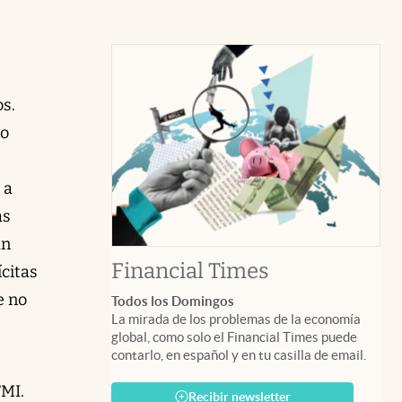
s.
lo
 a
as
án
abre en nuev
Financial Times
ícitas
e no
Todos los Domingos
La mirada de los problemas de la economía
global, como solo el Financial Times puede
contarlo, en español y en tu casilla de email.
FMI.
Recibir newsletter