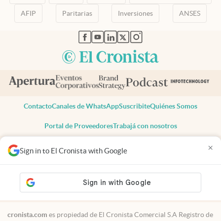
AFIP
Paritarias
Inversiones
ANSES
abre en nueva pestaña
abre en nueva pestaña
abre en nueva pestaña
abre en nueva pestaña
abre en nueva pestaña
Contacto
Canales de WhatsApp
Suscribite
Quiénes Somos
Portal de Proveedores
Trabajá con nosotros
Copyright 2025 cronista.com
×
Sign in to El Cronista with Google
Todos los derechos reservados
Términos y condiciones
Privacidad
Consentimiento
Tel:
+54 11 7078-3270
cronista.com
es propiedad de El Cronista Comercial S.A Registro de