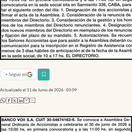
Infotechnology
Clase
Clima
Mundial 2026
Eventos Corporativos
El Cronista Studio
Mediakit
+
Seguir
en
abre en nueva pestaña
abre en nueva pestaña
Argentina
Actualizado el
11 de Junio de 2026
03:09
abre en nueva pestaña
abre en nueva pestaña
abre en nueva pestaña
abre en nueva pestaña