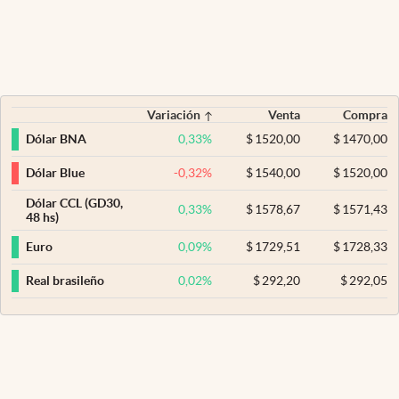
Variación
Venta
Compra
0,33
%
$
1520,00
$
1470,00
Dólar BNA
-0,32
%
$
1540,00
$
1520,00
Dólar Blue
Dólar CCL (GD30,
0,33
%
$
1578,67
$
1571,43
48 hs)
0,09
%
$
1729,51
$
1728,33
Euro
0,02
%
$
292,20
$
292,05
Real brasileño