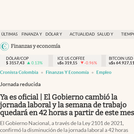
Finanzas y economía
ÚLTIMAS
FINANZA Y
DÓLAR Y
ACTUALIDAD
SALUD Y
TIEMP
Salud y nutrición
NOTICIAS
ECONOMÍA
MERCADOS
NUTRICIÓN
LIBRE
Argentina
Finanzas y economía
Vida espiritual
España
Actualidad
DÓLAR/COP
ICE US COFFEE
BITCOIN USD
$
3157,43
0.13
%
u$s
319,15
-0.96
%
u$s
México
64.927,1
Tiempo libre
Cronista Colombia
Finanzas Y Economía
Empleo
USA
Dólar y mercados
Colombia
Jornada reducida
Uruguay
Curiosidades
Ya es oficial | El Gobierno cambió la
jornada laboral y la semana de trabajo
Colombia
quedará en 42 horas a partir de este mes
El Gobierno Nacional, a través de la Ley 2101 de 2021,
confirmó la disminución de la jornada laboral a 42 horas