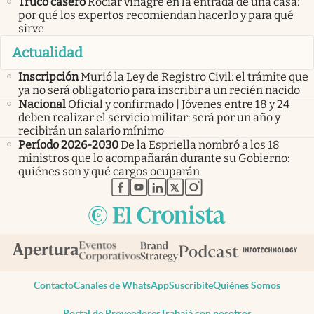
Truco casero
Rociar vinagre en la entrada de una casa:
por qué los expertos recomiendan hacerlo y para qué
sirve
Actualidad
Inscripción
Murió la Ley de Registro Civil: el trámite que
ya no será obligatorio para inscribir a un recién nacido
Nacional
Oficial y confirmado | Jóvenes entre 18 y 24
deben realizar el servicio militar: será por un año y
recibirán un salario mínimo
Período 2026-2030
De la Espriella nombró a los 18
ministros que lo acompañarán durante su Gobierno:
quiénes son y qué cargos ocuparán
abre en nueva pestaña
abre en nueva pestaña
abre en nueva pestaña
abre en nueva pestaña
abre en nueva pestaña
Contacto
Canales de WhatsApp
Suscribite
Quiénes Somos
Portal de Proveedores
Trabajá con nosotros