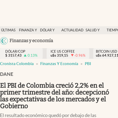
Finanzas y economía
ÚLTIMAS
FINANZA Y
DÓLAR Y
ACTUALIDAD
SALUD Y
TIEMP
Salud y nutrición
NOTICIAS
ECONOMÍA
MERCADOS
NUTRICIÓN
LIBRE
Argentina
Finanzas y economía
Vida espiritual
España
Actualidad
DÓLAR/COP
ICE US COFFEE
BITCOIN USD
$
3157,43
0.13
%
u$s
319,15
-0.96
%
u$s
México
64.927,1
Tiempo libre
Cronista Colombia
Finanzas Y Economía
PBI
USA
Dólar y mercados
Colombia
DANE
Uruguay
Curiosidades
El PBI de Colombia creció 2,2% en el
primer trimestre del año: decepcionó
Colombia
las expectativas de los mercados y el
Gobierno
El resultado económico quedó por debajo de las