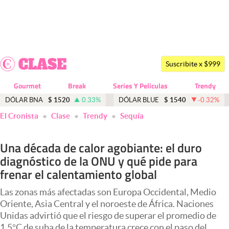
Últimas noticias
Dólar
Suscribite x $999
Members
Gourmet
Break
Series Y Peliculas
Trendy
Economía y Política
DÓLAR BNA
$
1520
0.33
%
DÓLAR BLUE
$
1540
-0.32
%
El Cronista
Clase
Trendy
Sequía
Finanzas y Mercados
Mercados Online
Una década de calor agobiante: el duro
diagnóstico de la ONU y qué pide para
Negocios
frenar el calentamiento global
Columnistas
Las zonas más afectadas son Europa Occidental, Medio
Otras secciones
Oriente, Asia Central y el noroeste de África. Naciones
Unidas advirtió que el riesgo de superar el promedio de
Apertura
1,5°C de suba de la temperatura crece con el paso del