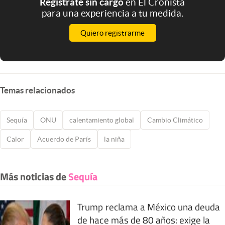
Registrate sin cargo
en El Cronista
para una experiencia a tu medida.
Quiero registrarme
Temas relacionados
Sequía
ONU
calentamiento global
Cambio Climático
Calor
Acuerdo de París
la niña
Más noticias de
Sequía
Trump reclama a México una deuda
de hace más de 80 años: exige la