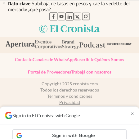
Dato clave
Subibaja de tasas en pesos y cae la vedette del
mercado: ¿qué pasa?
abre en nueva pestaña
abre en nueva pestaña
abre en nueva pestaña
abre en nueva pestaña
abre en nueva pestaña
Contacto
Canales de WhatsApp
Suscribite
Quiénes Somos
Portal de Proveedores
Trabajá con nosotros
Copyright 2025 cronista.com
Todos los derechos reservados
Términos y condiciones
Privacidad
Consentimiento
×
Tel:
+54 11 7078-3270
Sign in to El Cronista with Google
cronista.com
es propiedad de El Cronista Comercial S.A Registro de
propiedad intelectual: 56576959