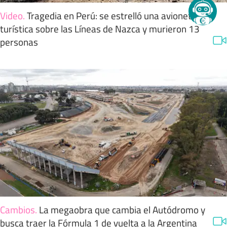
Video
.
Tragedia en Perú: se estrelló una avioneta
turística sobre las Líneas de Nazca y murieron 13
personas
Cambios
.
La megaobra que cambia el Autódromo y
busca traer la Fórmula 1 de vuelta a la Argentina