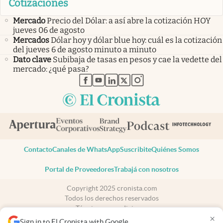
Cotizaciones
Mercado
Precio del Dólar: a así abre la cotización HOY
jueves 06 de agosto
Mercados
Dólar hoy y dólar blue hoy: cuál es la cotización
del jueves 6 de agosto minuto a minuto
Dato clave
Subibaja de tasas en pesos y cae la vedette del
mercado: ¿qué pasa?
abre en nueva pestaña
abre en nueva pestaña
abre en nueva pestaña
abre en nueva pestaña
abre en nueva pestaña
Contacto
Canales de WhatsApp
Suscribite
Quiénes Somos
Portal de Proveedores
Trabajá con nosotros
Copyright 2025 cronista.com
Todos los derechos reservados
Términos y condiciones
×
Privacidad
Sign in to El Cronista with Google