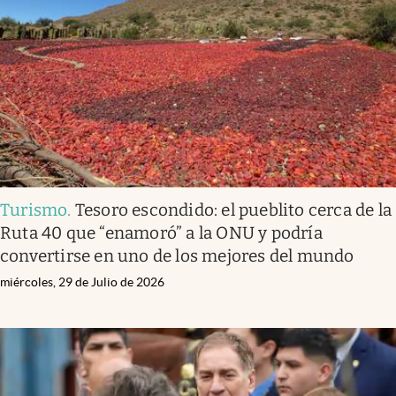
Infotechnology
Clase
Clima
Mundial 2026
Eventos Corporativos
El Cronista Studio
Turismo
.
Tesoro escondido: el pueblito cerca de la
Mediakit
Ruta 40 que “enamoró” a la ONU y podría
abre en nueva pestaña
convertirse en uno de los mejores del mundo
Argentina
miércoles, 29 de Julio de 2026