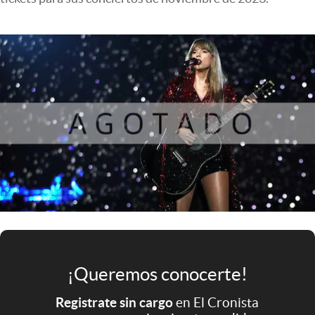
Infotechnology
Clase
Clima
Mundial 2026
Eventos Corporativos
El Cronista Studio
Mediakit
abre en nueva pestaña
Argentina
¡Queremos conocerte!
Registrate sin cargo
en El Cronista