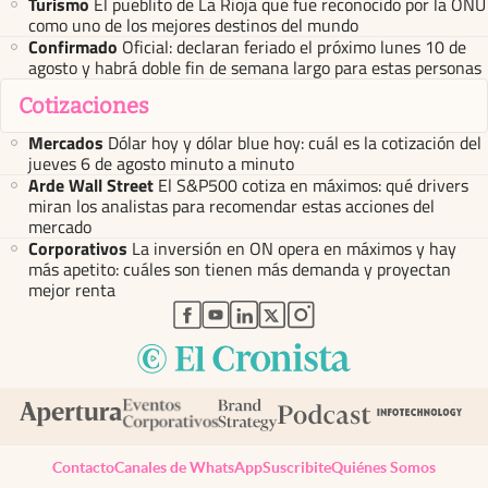
Turismo
El pueblito de La Rioja que fue reconocido por la ONU
como uno de los mejores destinos del mundo
Confirmado
Oficial: declaran feriado el próximo lunes 10 de
agosto y habrá doble fin de semana largo para estas personas
Cotizaciones
Mercados
Dólar hoy y dólar blue hoy: cuál es la cotización del
jueves 6 de agosto minuto a minuto
Arde Wall Street
El S&P500 cotiza en máximos: qué drivers
miran los analistas para recomendar estas acciones del
mercado
Corporativos
La inversión en ON opera en máximos y hay
más apetito: cuáles son tienen más demanda y proyectan
mejor renta
abre en nueva pestaña
abre en nueva pestaña
abre en nueva pestaña
abre en nueva pestaña
abre en nueva pestaña
Contacto
Canales de WhatsApp
Suscribite
Quiénes Somos