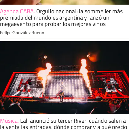
Agenda CABA
.
Orgullo nacional: la sommelier más
premiada del mundo es argentina y lanzó un
megaevento para probar los mejores vinos
Felipe González Bueno
Música
.
Lali anunció su tercer River: cuándo salen a
la venta las entradas, dónde comprar y a qué precio