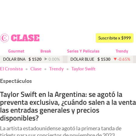
Últimas noticias
Dólar
Suscribite x $999
Members
Gourmet
Break
Series Y Peliculas
Trendy
Economía y Política
DÓLAR BNA
$
1520
0.00
%
DÓLAR BLUE
$
1530
-0.65
%
El Cronista
Clase
Trendy
Taylor Swift
Finanzas y Mercados
Espectáculos
Mercados Online
Taylor Swift en la Argentina: se agotó la
Negocios
preventa exclusiva, ¿cuándo salen a la venta
Columnistas
las entradas generales y precios
disponibles?
Otras secciones
La artista estadounidense agotó la primera tanda de
Apertura
tickets para sus conciertos de noviembre de 2023.