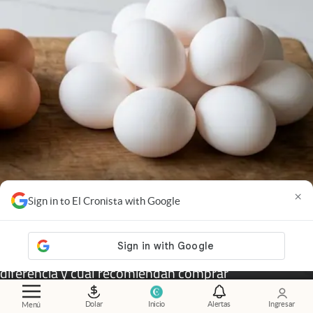
×
Sign in to El Cronista with Google
Nutrición
.
Huevos blancos o marrones: qué los
diferencia y cuál recomiendan comprar
Dolar
Inicio
Alertas
Ingresar
Menú