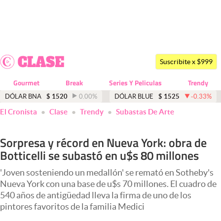
Últimas noticias
Dólar
Suscribite x $999
Members
Gourmet
Break
Series Y Peliculas
Trendy
Economía y Política
DÓLAR BNA
$
1520
0.00
%
DÓLAR BLUE
$
1525
-0.33
%
El Cronista
Clase
Trendy
Subastas De Arte
Finanzas y Mercados
Mercados Online
Sorpresa y récord en Nueva York: obra de
Botticelli se subastó en u$s 80 millones
Negocios
Columnistas
'Joven sosteniendo un medallón' se remató en Sotheby's
Nueva York con una base de u$s 70 millones. El cuadro de
Otras secciones
540 años de antigüedad lleva la firma de uno de los
pintores favoritos de la familia Medici
Apertura