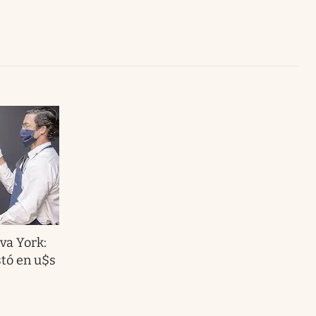
Uruguay
va York:
stó en u$s