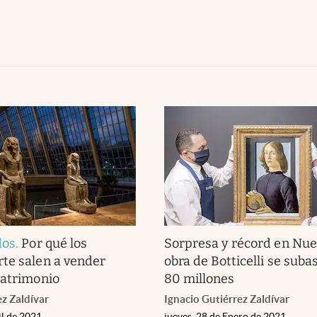
dos
.
Por qué los
Sorpresa y récord en Nue
te salen a vender
obra de Botticelli se suba
patrimonio
80 millones
ez Zaldívar
Ignacio Gutiérrez Zaldívar
il de 2021
jueves, 28 de Enero de 2021