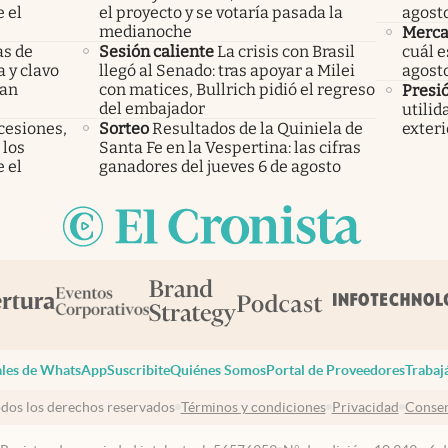
 el
el proyecto y se votaría pasada la
agost
medianoche
Merca
as de
Sesión caliente
La crisis con Brasil
cuál e
a y clavo
llegó al Senado: tras apoyar a Milei
agost
dan
con matices, Bullrich pidió el regreso
Presi
del embajador
utilid
cesiones,
Sorteo
Resultados de la Quiniela de
exteri
 los
Santa Fe en la Vespertina: las cifras
 el
ganadores del jueves 6 de agosto
les de WhatsApp
Suscribite
Quiénes Somos
Portal de Proveedores
Trabaj
dos los derechos reservados
Términos y condiciones
Privacidad
Consen