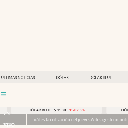
Últimas noticias
Dólar
Members
Economía y Política
Finanzas y Mercados
Mercados Online
ÚLTIMAS NOTICIAS
DÓLAR
DÓLAR BLUE
Negocios
Columnistas
Otras secciones
DÓLAR BLUE
$
1530
-0.65
%
DÓLAR T
EN
lue hoy: cuál es la cotización del jueves 6 de agosto minuto a minu
Apertura
VIVO