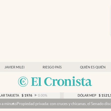
JAVIER MILEI
RIESGO PAÍS
QUIÉN ES QUIÉN
ARJETA
$
1976
0.00
%
DÓLAR MEP
$
1521,52
to
Propiedad privada: con cruces y chicanas, el Senado discute el 