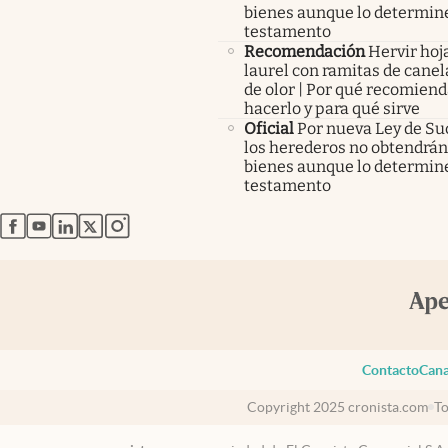
bienes aunque lo determine
testamento
Recomendación
Hervir hoj
laurel con ramitas de canel
de olor | Por qué recomien
hacerlo y para qué sirve
Oficial
Por nueva Ley de Su
los herederos no obtendrán
bienes aunque lo determine
testamento
abre en nueva pestaña
abre en nueva pestaña
abre en nueva pestaña
abre en nueva pestaña
abre en nueva pestaña
Contacto
Cana
Copyright 2025 cronista.com
To