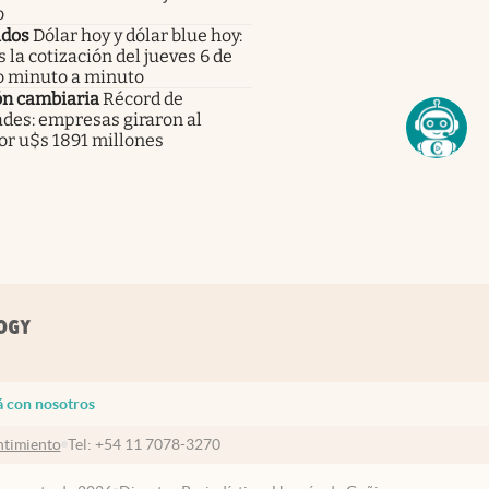
o
dos
Dólar hoy y dólar blue hoy:
s la cotización del jueves 6 de
o minuto a minuto
ón cambiaria
Récord de
ades: empresas giraron al
or u$s 1891 millones
á con nosotros
timiento
Tel:
+54 11 7078-3270