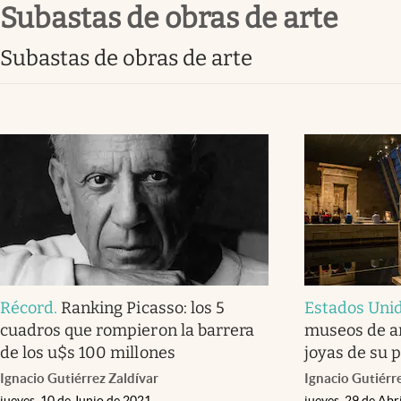
subastas de obras de arte
Infotechnology
Clase
subastas de obras de arte
Clima
Mundial 2026
Eventos Corporativos
El Cronista Studio
Mediakit
abre en nueva pestaña
Récord
.
Ranking Picasso: los 5
Estados Uni
cuadros que rompieron la barrera
museos de ar
de los u$s 100 millones
joyas de su 
Ignacio Gutiérrez Zaldívar
Ignacio Gutiérr
jueves, 10 de Junio de 2021
jueves, 29 de Abr