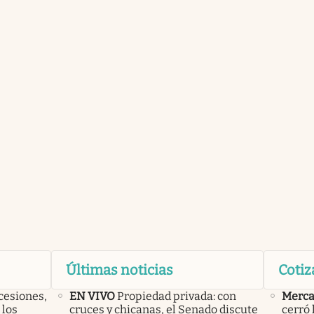
Últimas noticias
Cotiz
cesiones,
EN VIVO
Propiedad privada: con
Merca
 los
cruces y chicanas, el Senado discute
cerró 