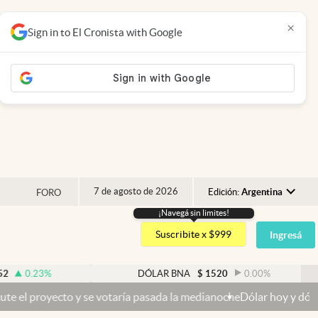
×
Sign in to El Cronista with Google
7 de agosto de 2026
Edición:
Argentina
FORO
¡Navegá sin limites!
Argentina
Suscribite x $999
Ingresá
España
México
0.23
%
DÓLAR BNA
$
1520
0.00
%
USA
proyecto y se votaría pasada la medianoche
Dólar hoy y dólar blue h
Colombia