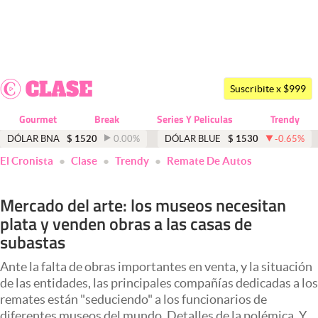
Últimas noticias
Dólar
Suscribite x $999
Members
Gourmet
Break
Series Y Peliculas
Trendy
Economía y Política
DÓLAR BNA
$
1520
0.00
%
DÓLAR BLUE
$
1530
-0.65
%
El Cronista
Clase
Trendy
Remate De Autos
Finanzas y Mercados
Mercados Online
Mercado del arte: los museos necesitan
plata y venden obras a las casas de
Negocios
subastas
Columnistas
Ante la falta de obras importantes en venta, y la situación
Otras secciones
de las entidades, las principales compañías dedicadas a los
remates están "seduciendo" a los funcionarios de
Apertura
diferentes museos del mundo. Detalles de la polémica. Y