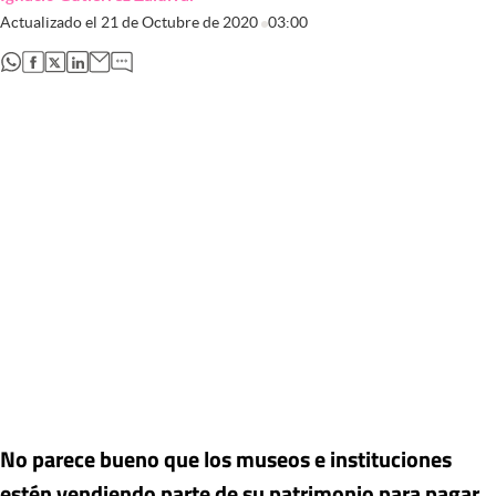
Actualizado el
21 de Octubre de 2020
03:00
abre en nueva pestaña
abre en nueva pestaña
abre en nueva pestaña
abre en nueva pestaña
No parece bueno que los museos e instituciones
estén vendiendo parte de su patrimonio para pagar