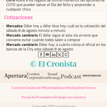
COTO
Adiós a los regalos de último momento: las opciones de
COTO que pueden salvar el Día del Niño y sorprender a
cualquier chico
Cotizaciones
Mercados
Dólar hoy y dólar blue hoy: cuál es la cotización del
sábado 8 de agosto minuto a minuto
Mercado cambiario
El dólar sigue al alza: los errores que
conviene evitar cuando todos salen a comprar
Mercado cambiario
Dólar hoy: a cuánto cotiza el oficial en los
bancos de la City este sábado 8 de agosto
abre en nueva pestaña
abre en nueva pestaña
abre en nueva pestaña
abre en nueva pestaña
abre en nueva pestaña
Contacto
Canales de WhatsApp
Suscribite
Quiénes Somos
Portal de Proveedores
Trabajá con nosotros
Copyright 2025 cronista.com