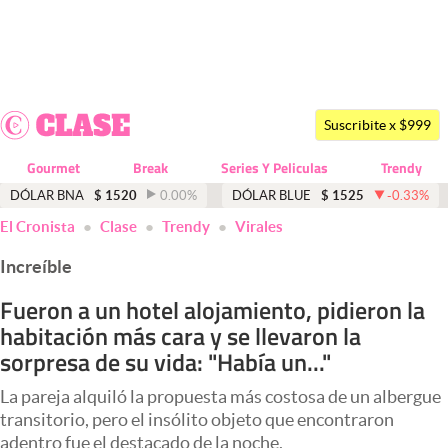
Últimas noticias
Dólar
Suscribite x $999
Members
Gourmet
Break
Series Y Peliculas
Trendy
Economía y Política
DÓLAR BNA
$
1520
0.00
%
DÓLAR BLUE
$
1525
-0.33
%
El Cronista
Clase
Trendy
Virales
Finanzas y Mercados
Increíble
Mercados Online
Fueron a un hotel alojamiento, pidieron la
Negocios
habitación más cara y se llevaron la
Columnistas
sorpresa de su vida: "Había un..."
Otras secciones
La pareja alquiló la propuesta más costosa de un albergue
transitorio, pero el insólito objeto que encontraron
Apertura
adentro fue el destacado de la noche.