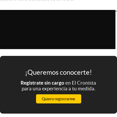
Infotechnology
"
Clase
Clima
Mundial 2026
Eventos Corporativos
El Cronista Studio
Mediakit
¡Queremos conocerte!
abre en nueva pestaña
Argentina
Registrate sin cargo
en El Cronista
para una experiencia a tu medida.
Quiero registrarme