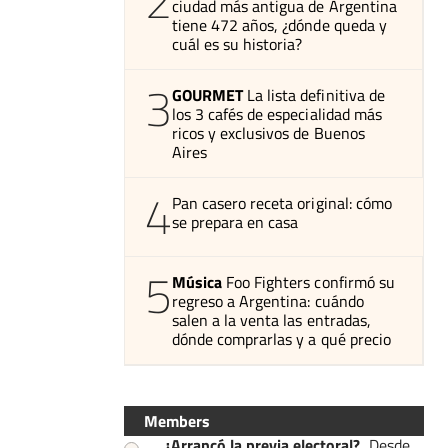
2
ciudad más antigua de Argentina
tiene 472 años, ¿dónde queda y
cuál es su historia?
3
GOURMET
La lista definitiva de
los 3 cafés de especialidad más
ricos y exclusivos de Buenos
Aires
4
Pan casero receta original: cómo
se prepara en casa
5
Música
Foo Fighters confirmó su
regreso a Argentina: cuándo
salen a la venta las entradas,
dónde comprarlas y a qué precio
Members
¿Arrancó la previa electoral?
.
Desde