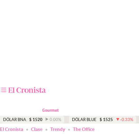
Últimas noticias
Dólar
Members
Economía y Política
Finanzas y Mercados
Mercados Online
Negocios
Columnistas
Gourmet
Otras secciones
DÓLAR BNA
$
1520
0.00
%
DÓLAR BLUE
$
1525
-0.33
%
El Cronista
Clase
Trendy
The Office
Apertura