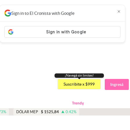
×
Sign in to El Cronista with Google
¡Navegá sin limites!
Suscribite x $999
Ingresá
Trendy
73
%
DÓLAR MEP
$
1525,84
0.42
%