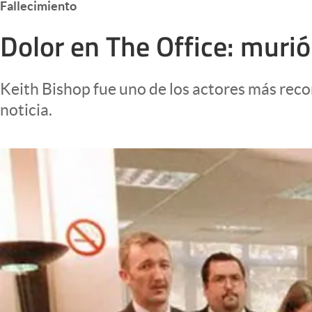
Fallecimiento
Infotechnology
Dolor en The Office: murió
Clase
Clima
Keith Bishop fue uno de los actores más recon
Mundial 2026
noticia.
Eventos Corporativos
El Cronista Studio
Mediakit
abre en nueva pestaña