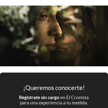
Infotechnology
Clase
Clima
Mundial 2026
Eventos Corporativos
El Cronista Studio
Mediakit
abre en nueva pestaña
Argentina
¡Queremos conocerte!
Registrate sin cargo
en El Cronista
para una experiencia a tu medida.