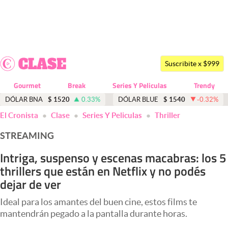
Últimas noticias
Dólar
Suscribite x $999
Members
Gourmet
Break
Series Y Peliculas
Trendy
Economía y Política
DÓLAR BNA
$
1520
0.33
%
DÓLAR BLUE
$
1540
-0.32
%
El Cronista
Clase
Series Y Peliculas
Thriller
Finanzas y Mercados
STREAMING
Mercados Online
Intriga, suspenso y escenas macabras: los 5
Negocios
thrillers que están en Netflix y no podés
Columnistas
dejar de ver
Otras secciones
Ideal para los amantes del buen cine, estos films te
mantendrán pegado a la pantalla durante horas.
Apertura