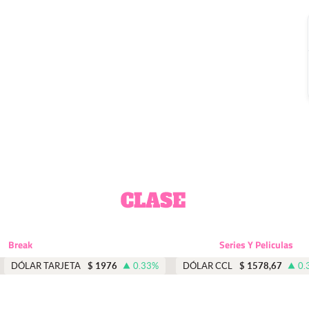
Break
Series Y Peliculas
DÓLAR TARJETA
$
1976
0.33
%
DÓLAR CCL
$
1578,67
0.