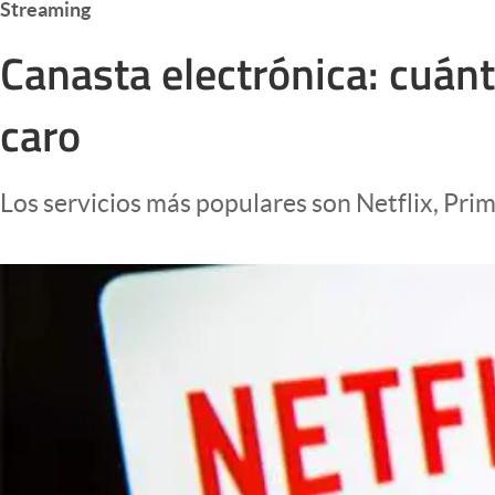
Streaming
Infotechnology
Canasta electrónica: cuánt
Clase
Clima
caro
Mundial 2026
Eventos Corporativos
Los servicios más populares son Netflix, Pri
El Cronista Studio
Mediakit
abre en nueva pestaña