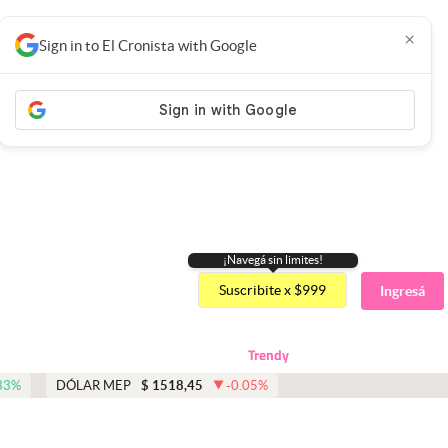
×
Sign in to El Cronista with Google
¡Navegá sin limites!
Suscribite x $999
Ingresá
Trendy
33
%
DÓLAR MEP
$
1518,45
-0.05
%