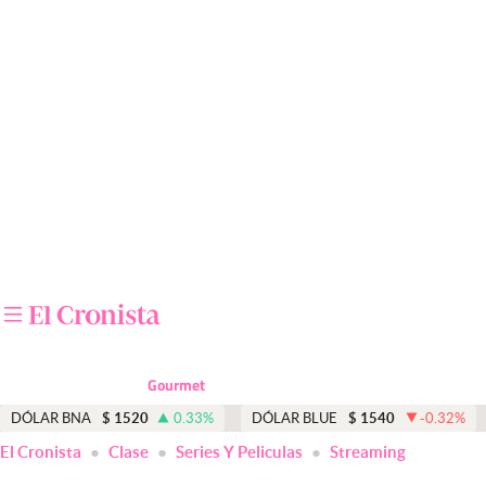
Últimas noticias
Dólar
Members
Economía y Política
Finanzas y Mercados
Mercados Online
Negocios
Columnistas
Gourmet
Otras secciones
DÓLAR BNA
$
1520
0.33
%
DÓLAR BLUE
$
1540
-0.32
%
El Cronista
Clase
Series Y Peliculas
Streaming
Apertura