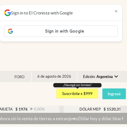
×
Sign in to El Cronista with Google
6 de agosto de 2026
Edición:
Argentina
FORO
¡Navegá sin limites!
Argentina
Suscribite x $999
Ingresá
España
México
976
0.00
%
DÓLAR MEP
$
1520,31
0.15
%
USA
de tierras a extranjeros
Dólar hoy y dólar blue hoy: cuál es la cot
Colombia