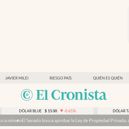
JAVIER MILEI
RIESGO PAÍS
QUIÉN ES QUIÉN
ÓLAR BLUE
$
1530
-0.65
%
DÓLAR TARJETA
$
1
nado busca aprobar la Ley de Propiedad Privada, ahora sin la venta 