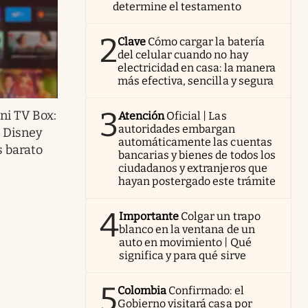
determine el testamento
2
Clave
Cómo cargar la batería
del celular cuando no hay
electricidad en casa: la manera
más efectiva, sencilla y segura
3
ni TV Box:
Atención
Oficial | Las
autoridades embargan
, Disney
automáticamente las cuentas
 barato
bancarias y bienes de todos los
ciudadanos y extranjeros que
hayan postergado este trámite
4
Importante
Colgar un trapo
blanco en la ventana de un
auto en movimiento | Qué
significa y para qué sirve
5
Colombia
Confirmado: el
Gobierno visitará casa por