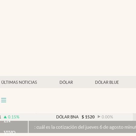
Últimas noticias
Dólar
Members
Economía y Política
Finanzas y Mercados
Mercados Online
ÚLTIMAS NOTICIAS
DÓLAR
DÓLAR BLUE
Negocios
Columnistas
Otras secciones
DÓLAR BNA
$
1520
0.00
%
D
EN
 cuál es la cotización del jueves 6 de agosto minuto a minuto
El Se
Apertura
VIVO