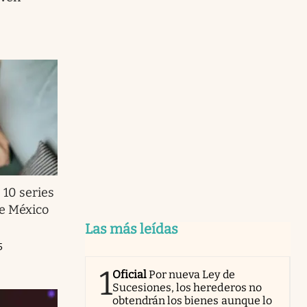
 10 series
e México
Las más leídas
5
1
Oficial
Por nueva Ley de
Sucesiones, los herederos no
obtendrán los bienes aunque lo