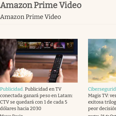
Amazon Prime Video
Infotechnology
Clase
Amazon Prime Video
Clima
Mundial 2026
Eventos Corporativos
El Cronista Studio
Mediakit
abre en nueva pestaña
Publicidad
.
Publicidad en TV
Ciberseguri
conectada ganará peso en Latam:
Magis TV: ver
CTV se quedará con 1 de cada 5
exitosa trilo
dólares hacia 2030
peor decisió
Marco Payán
martes, 21 de Oc