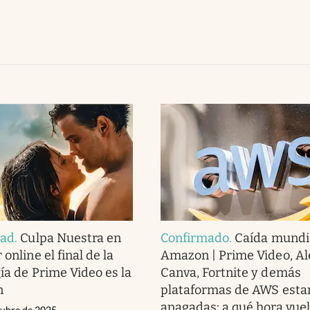
dad
.
Culpa Nuestra en
Confirmado
.
Caída mundi
 online el final de la
Amazon | Prime Video, Al
gía de Prime Video es la
Canva, Fortnite y demás
n
plataformas de AWS esta
apagadas: a qué hora vue
tubre de 2025