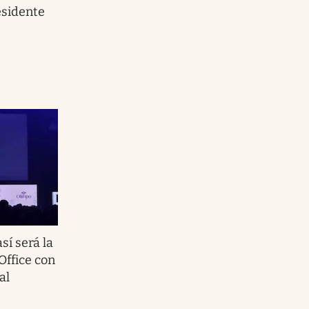
esidente
así será la
Office con
al