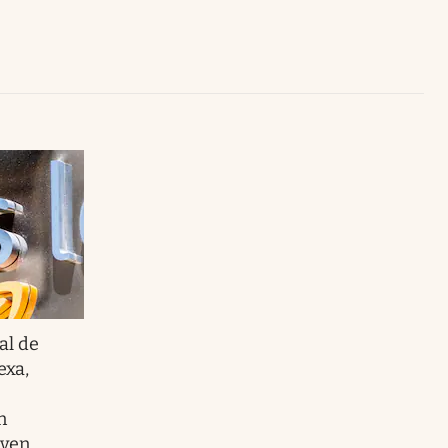
Uruguay
al de
exa,
n
lven