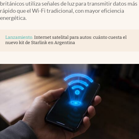
británicos utiliza señales de luz para transmitir datos más
Infotechnology
rápido que el Wi-Fi tradicional, con mayor eficiencia
Clase
energética.
Clima
Lanzamiento
.
Internet satelital para autos: cuánto cuesta el
Mundial 2026
nuevo kit de Starlink en Argentina
Eventos Corporativos
El Cronista Studio
Mediakit
abre en nueva pestaña
Argentina