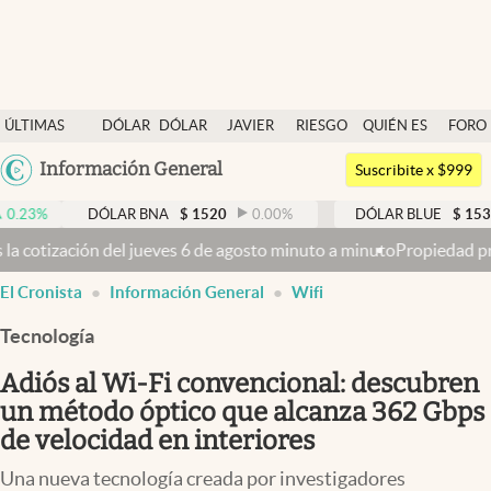
Últimas noticias
ÚLTIMAS
DÓLAR
DÓLAR
JAVIER
RIESGO
QUIÉN ES
FORO
Dólar
NOTICIAS
BLUE
MILEI
PAÍS
QUIÉN
Argentina
Información General
Members
Suscribite x $999
España
Economía y Política
DÓLAR BNA
$
1520
0.00
%
DÓLAR BLUE
$
1530
-0.65
México
jueves 6 de agosto minuto a minuto
Propiedad privada: con cruces y 
Finanzas y Mercados
USA
El Cronista
Información General
Wifi
Mercados Online
Colombia
Uruguay
Tecnología
Negocios
Adiós al Wi-Fi convencional: descubren
Columnistas
un método óptico que alcanza 362 Gbps
Otras secciones
de velocidad en interiores
Apertura
Una nueva tecnología creada por investigadores