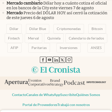
Mercado cambiario
Dólar hoy: a cuánto cotiza el oficial
en los bancos de la City este viernes 7 de agosto
Mercado
Precio del DÓLAR HOY: así cerró la cotización
de este jueves 6 de agosto
Dólar
Dólar Blue
Criptomonedas
Bitcoin
Fintech
Merval
Quiniela
Calendario de feriados
AFIP
Paritarias
Inversiones
ANSES
abre en nueva pestaña
abre en nueva pestaña
abre en nueva pestaña
abre en nueva pestaña
abre en nueva pestaña
Contacto
Canales de WhatsApp
Suscribite
Quiénes Somos
Portal de Proveedores
Trabajá con nosotros