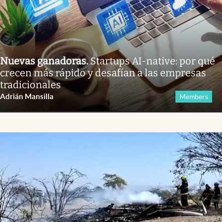
Nuevas ganadoras
.
Startups AI-native: por qué
crecen más rápido y desafían a las empresas
tradicionales
Adrián Mansilla
Members