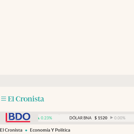
Últimas noticias
Dólar
Members
Economía y Política
Finanzas y Mercados
Mercados Online
Negocios
Columnistas
abre en nueva pestaña
Otras secciones
$
1521,52
0.23
%
DÓLAR BNA
$
1520
0.00
%
Apertura
El Cronista
Economía Y Política