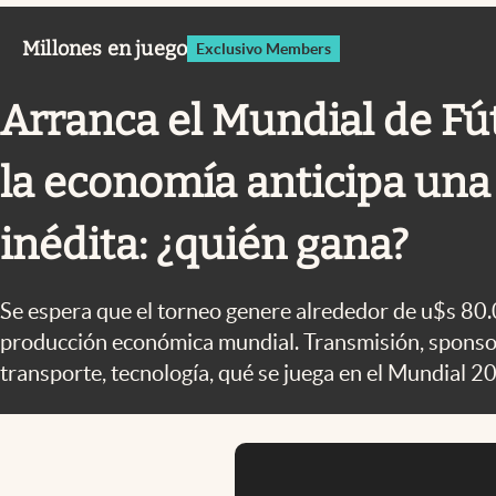
Infotechnology
Millones en juego
Exclusivo Members
Clase
Clima
Arranca el Mundial de Fú
Mundial 2026
la economía anticipa una 
Eventos Corporativos
El Cronista Studio
inédita: ¿quién gana?
Mediakit
abre en nueva pestaña
Se espera que el torneo genere alrededor de u$s 80
producción económica mundial. Transmisión, sponso
transporte, tecnología, qué se juega en el Mundial 2