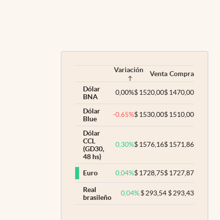
Variación
Venta
Compra
Dólar
0,00
%
$
1520,00
$
1470,00
BNA
Dólar
-0,65
%
$
1530,00
$
1510,00
Blue
Dólar
CCL
0,30
%
$
1576,16
$
1571,86
(GD30,
48 hs)
0,04
%
$
1728,75
$
1727,87
Euro
Real
0,04
%
$
293,54
$
293,43
brasileño