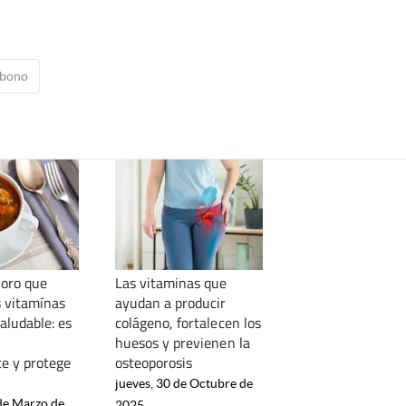
rbono
 oro que
Las vitaminas que
s vitamínas
ayudan a producir
saludable: es
colágeno, fortalecen los
huesos y previenen la
te y protege
osteoporosis
jueves, 30 de Octubre de
 de Marzo de
2025