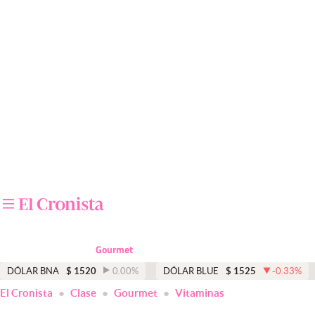
Últimas noticias
Dólar
Members
Economía y Política
Finanzas y Mercados
Mercados Online
Negocios
Columnistas
Gourmet
Otras secciones
DÓLAR BNA
$
1520
0.00
%
DÓLAR BLUE
$
1525
-0.33
%
El Cronista
Clase
Gourmet
Vitaminas
Apertura