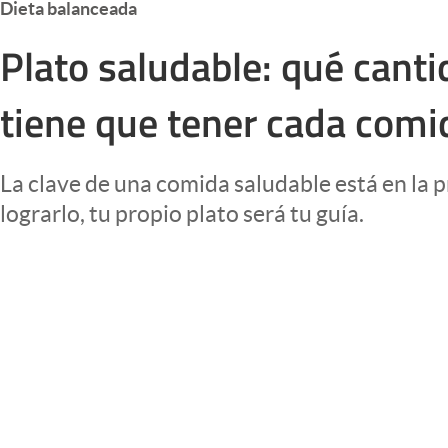
Dieta balanceada
Infotechnology
Plato saludable: qué canti
Clase
Clima
tiene que tener cada comi
Mundial 2026
Eventos Corporativos
La clave de una comida saludable está en la p
El Cronista Studio
lograrlo, tu propio plato será tu guía.
Mediakit
abre en nueva pestaña