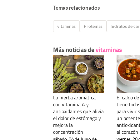
Temas relacionados
vitaminas
Proteinas
hidratos de ca
Más noticias de
vitaminas
La hierba aromática
El caldo de
con vitamina A y
tiene toda
antioxidantes que alivia
para vivir 
el dolor de estómago y
un potente
mejora la
antioxidan
concentración
el corazón
sábado, 06 de Junio de
viernes, 20