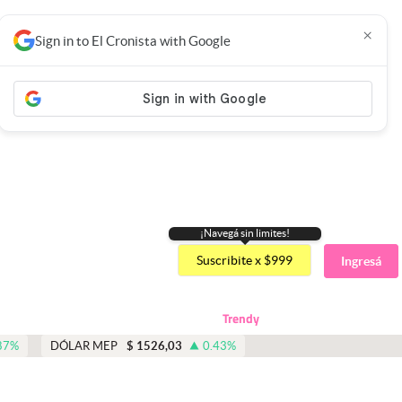
×
Sign in to El Cronista with Google
¡Navegá sin limites!
Suscribite x $999
Ingresá
Trendy
87
%
DÓLAR MEP
$
1526,03
0.43
%