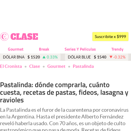
Últimas noticias
Dólar
Suscribite x $999
Members
Gourmet
Break
Series Y Peliculas
Trendy
Economía y Política
DÓLAR BNA
$
1520
0.33
%
DÓLAR BLUE
$
1540
-0.32
%
El Cronista
Clase
Gourmet
Pastalinda
Finanzas y Mercados
Mercados Online
Pastalinda: dónde comprarla, cuánto
cuesta, recetas de pastas, fideos, lasagna y
Negocios
ravioles
Columnistas
La Pastalinda es el furor de la cuarentena por coronavirus
Otras secciones
en la Argentina. Hasta el presidente Alberto Fernández
reveló haberla usado. Con 70 años, es un objeto de culto
Apertura
gastronómico que no pasa de moda. Recetas de fideos,