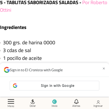
5 - TABLITAS SABORIZADAS SALADAS -
Por Roberto
Ottini
Ingredientes
300 grs. de harina 0000
3 cdas de sal
1 pocillo de aceite
1/2 taza de agua
×
Sign in to El Cronista with Google
Semillas de sesámo
Condimento para pizza
Queso rallado
Preparación
Dolar
Inicio
Alertas
Ingresar
Menú