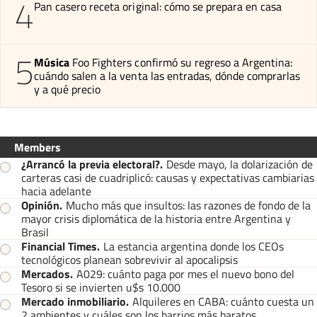
4
Pan casero receta original: cómo se prepara en casa
5
Música
Foo Fighters confirmó su regreso a Argentina:
cuándo salen a la venta las entradas, dónde comprarlas
y a qué precio
Members
¿Arrancó la previa electoral?
.
Desde mayo, la dolarización de
carteras casi de cuadriplicó: causas y expectativas cambiarias
hacia adelante
Opinión
.
Mucho más que insultos: las razones de fondo de la
mayor crisis diplomática de la historia entre Argentina y
Brasil
Financial Times
.
La estancia argentina donde los CEOs
tecnológicos planean sobrevivir al apocalipsis
Mercados
.
A029: cuánto paga por mes el nuevo bono del
Tesoro si se invierten u$s 10.000
Mercado inmobiliario
.
Alquileres en CABA: cuánto cuesta un
2 ambientes y cuáles son los barrios más baratos