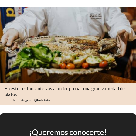
Infotechnology
Clase
Clima
Mundial 2026
Eventos Corporativos
El Cronista Studio
Mediakit
abre en nueva pestaña
En este restaurante vas a poder probar una gran variedad de
Argentina
platos.
Fuente: Instagram @lodetata
¡Queremos conocerte!