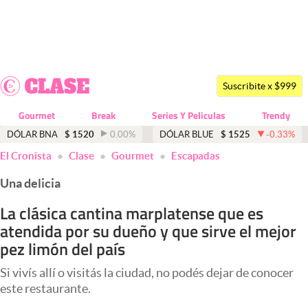
Últimas noticias
Dólar
Suscribite x $999
Members
Gourmet
Break
Series Y Peliculas
Trendy
Economía y Política
DÓLAR BNA
$
1520
0.00
%
DÓLAR BLUE
$
1525
-0.33
%
El Cronista
Clase
Gourmet
Escapadas
Finanzas y Mercados
Una delicia
Mercados Online
La clásica cantina marplatense que es
Negocios
atendida por su dueño y que sirve el mejor
Columnistas
pez limón del país
Otras secciones
Si vivís allí o visitás la ciudad, no podés dejar de conocer
este restaurante.
Apertura