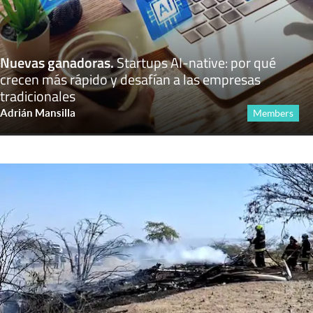
Nuevas ganadoras
.
Startups AI-native: por qué
crecen más rápido y desafían a las empresas
tradicionales
Adrián Mansilla
Members