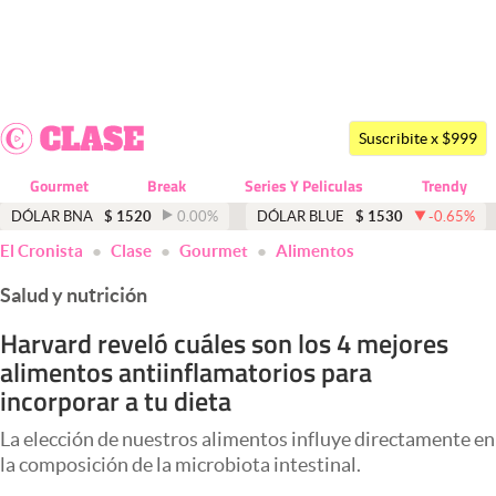
Últimas noticias
Dólar
Suscribite x $999
Members
Gourmet
Break
Series Y Peliculas
Trendy
Economía y Política
DÓLAR BNA
$
1520
0.00
%
DÓLAR BLUE
$
1530
-0.65
%
El Cronista
Clase
Gourmet
Alimentos
Finanzas y Mercados
Salud y nutrición
Mercados Online
Harvard reveló cuáles son los 4 mejores
Negocios
alimentos antiinflamatorios para
Columnistas
incorporar a tu dieta
Otras secciones
La elección de nuestros alimentos influye directamente en
la composición de la microbiota intestinal.
Apertura