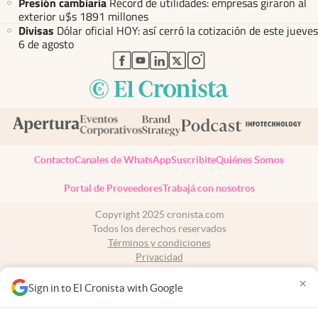
Presión cambiaria
Récord de utilidades: empresas giraron al
exterior u$s 1891 millones
Divisas
Dólar oficial HOY: así cerró la cotización de este jueves
6 de agosto
abre en nueva pestaña
abre en nueva pestaña
abre en nueva pestaña
abre en nueva pestaña
abre en nueva pestaña
Contacto
Canales de WhatsApp
Suscribite
Quiénes Somos
Portal de Proveedores
Trabajá con nosotros
Copyright 2025 cronista.com
Todos los derechos reservados
Términos y condiciones
Privacidad
Consentimiento
×
Tel:
+54 11 7078-3270
Sign in to El Cronista with Google
cronista.com
es propiedad de El Cronista Comercial S.A Registro de