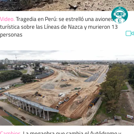
Video
.
Tragedia en Perú: se estrelló una avioneta
turística sobre las Líneas de Nazca y murieron 13
personas
Cambios
.
La megaobra que cambia el Autódromo y