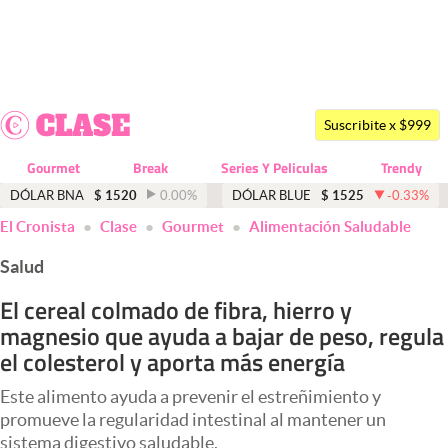
Últimas noticias
Dólar
Suscribite x $999
Members
Gourmet
Break
Series Y Peliculas
Trendy
Economía y Política
DÓLAR BNA
$
1520
0.00
%
DÓLAR BLUE
$
1525
-0.33
%
El Cronista
Clase
Gourmet
Alimentación Saludable
Finanzas y Mercados
Salud
Mercados Online
El cereal colmado de fibra, hierro y
Negocios
magnesio que ayuda a bajar de peso, regula
Columnistas
el colesterol y aporta más energía
Otras secciones
Este alimento ayuda a prevenir el estreñimiento y
promueve la regularidad intestinal al mantener un
Apertura
sistema digestivo saludable.