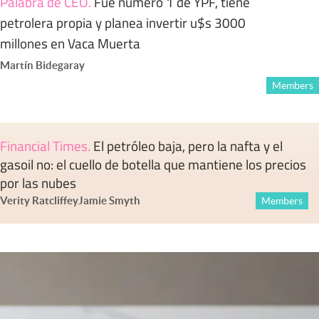
Palabra de CEO
.
Fue número 1 de YPF, tiene
petrolera propia y planea invertir u$s 3000
millones en Vaca Muerta
Martín Bidegaray
Members
Financial Times
.
El petróleo baja, pero la nafta y el
gasoil no: el cuello de botella que mantiene los precios
por las nubes
Verity Ratcliffe
y
Jamie Smyth
Members