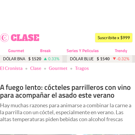
Últimas noticias
Dólar
Suscribite x $999
Members
Gourmet
Break
Series Y Peliculas
Trendy
Economía y Política
DÓLAR BNA
$
1520
0.33
%
DÓLAR BLUE
$
1540
-0.32
%
El Cronista
Clase
Gourmet
Tragos
Finanzas y Mercados
Mercados Online
A fuego lento: cócteles parrilleros con vino
para acompañar el asado este verano
Negocios
Columnistas
Hay muchas razones para animarse a combinar la carne a
la parrilla con un cóctel, especialmente en verano. Las
Otras secciones
altas temperaturas piden bebidas con alcohol frescas
Apertura