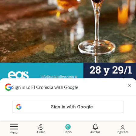
×
Sign in to El Cronista with Google
Taller de Coctelería de Verano
* Dos encuentros para aprender nociones básicas
Dolar
Inicio
Alertas
Ingresar
Menú
sobre las bebidas, las herramientas y las recetas de la