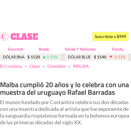
Últimas noticias
Dólar
Suscribite x $999
Members
Gourmet
Break
Series Y Peliculas
Trendy
Economía y Política
DÓLAR BNA
$
1520
0.33
%
DÓLAR BLUE
$
1540
-0.32
%
El Cronista
Clase
Checklist
MALBA
Finanzas y Mercados
Mercados Online
Malba cumplió 20 años y lo celebra con una
muestra del uruguayo Rafael Barradas
Negocios
Columnistas
El museo fundado por Costantini celebra sus dos décadas
con una muestra dedicada al artista que fue exponente de
Otras secciones
la vanguardia rioplatense formada en la bohemia europea
de las primeras décadas del siglo XX.
Apertura