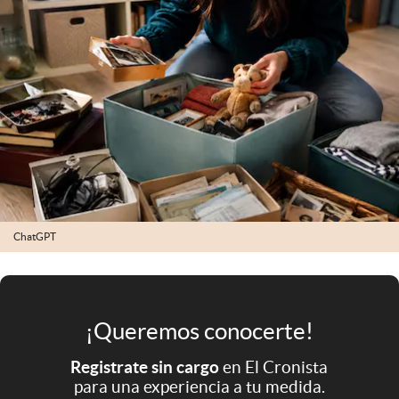
Infotechnology
Clase
Clima
Mundial 2026
Eventos Corporativos
El Cronista Studio
Mediakit
ChatGPT
abre en nueva pestaña
Argentina
¡Queremos conocerte!
Registrate sin cargo
en El Cronista
para una experiencia a tu medida.