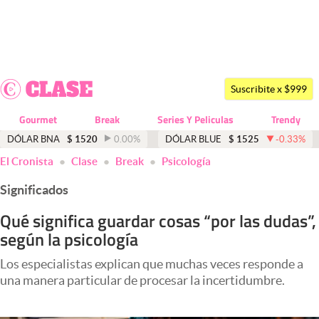
Últimas noticias
Dólar
Suscribite x $999
Members
Gourmet
Break
Series Y Peliculas
Trendy
Economía y Política
DÓLAR BNA
$
1520
0.00
%
DÓLAR BLUE
$
1525
-0.33
%
El Cronista
Clase
Break
Psicología
Finanzas y Mercados
Significados
Mercados Online
Qué significa guardar cosas “por las dudas”,
Negocios
según la psicología
Columnistas
Los especialistas explican que muchas veces responde a
Otras secciones
una manera particular de procesar la incertidumbre.
Apertura