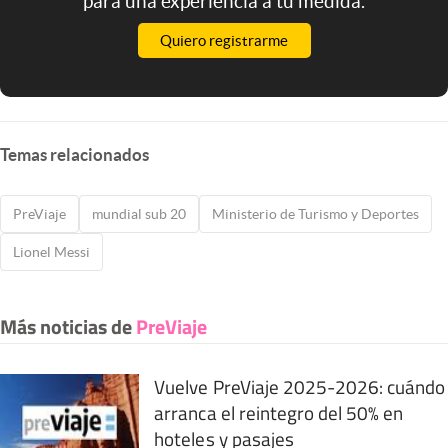
para una experiencia a tu medida.
Quiero registrarme
Temas relacionados
PreViaje
mundial sub 20
Ministerio de Turismo y Deportes
Lionel Messi
Más noticias de
PreViaje
Vuelve PreViaje 2025-2026: cuándo
arranca el reintegro del 50% en
hoteles y pasajes