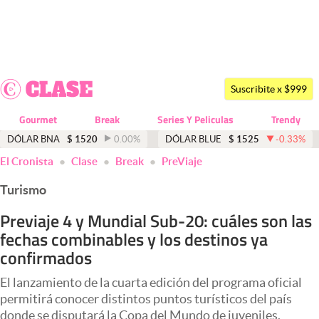
Últimas noticias
Dólar
Suscribite x $999
Members
Gourmet
Break
Series Y Peliculas
Trendy
Economía y Política
DÓLAR BNA
$
1520
0.00
%
DÓLAR BLUE
$
1525
-0.33
%
El Cronista
Clase
Break
PreViaje
Finanzas y Mercados
Turismo
Mercados Online
Previaje 4 y Mundial Sub-20: cuáles son las
Negocios
fechas combinables y los destinos ya
Columnistas
confirmados
Otras secciones
El lanzamiento de la cuarta edición del programa oficial
permitirá conocer distintos puntos turísticos del país
Apertura
donde se disputará la Copa del Mundo de juveniles.