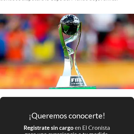
Infotechnology
Clase
Clima
Mundial 2026
Eventos Corporativos
El Cronista Studio
Mediakit
abre en nueva pestaña
Argentina
¡Queremos conocerte!
Registrate sin cargo
en El Cronista