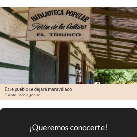
Infotechnology
Clase
Clima
Mundial 2026
Eventos Corporativos
El Cronista Studio
Mediakit
abre en nueva pestaña
Este pueblo te dejará maravillado
Argentina
Fuente: lincoln.gob.ar
¡Queremos conocerte!