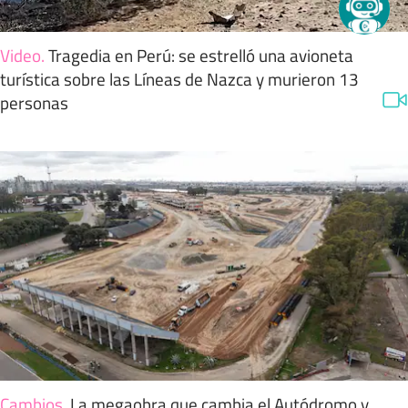
Video
.
Tragedia en Perú: se estrelló una avioneta
turística sobre las Líneas de Nazca y murieron 13
personas
Cambios
.
La megaobra que cambia el Autódromo y