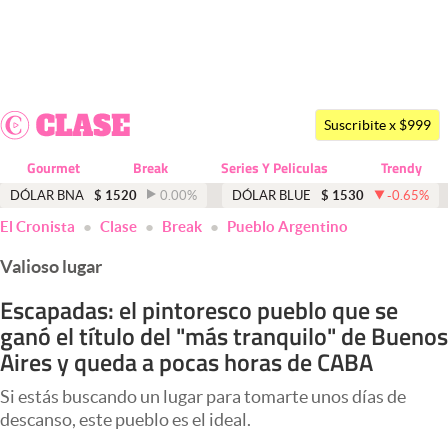
Últimas noticias
Dólar
Suscribite x $999
Members
Gourmet
Break
Series Y Peliculas
Trendy
Economía y Política
DÓLAR BNA
$
1520
0.00
%
DÓLAR BLUE
$
1530
-0.65
%
El Cronista
Clase
Break
Pueblo Argentino
Finanzas y Mercados
Valioso lugar
Mercados Online
Escapadas: el pintoresco pueblo que se
Negocios
ganó el título del "más tranquilo" de Buenos
Columnistas
Aires y queda a pocas horas de CABA
Otras secciones
Si estás buscando un lugar para tomarte unos días de
descanso, este pueblo es el ideal.
Apertura