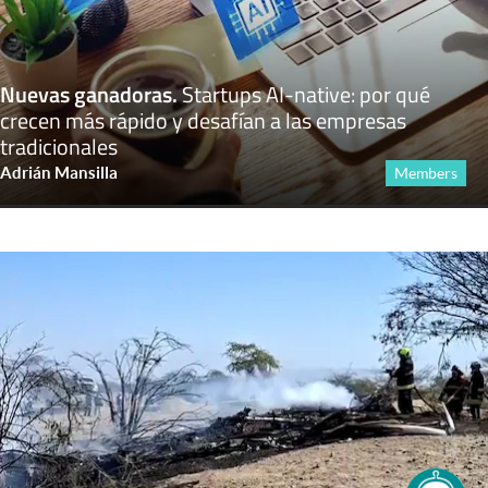
Nuevas ganadoras
.
Startups AI-native: por qué
crecen más rápido y desafían a las empresas
tradicionales
Adrián Mansilla
Members