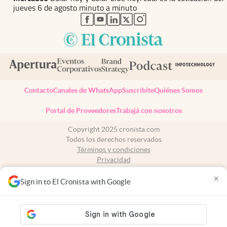
jueves 6 de agosto minuto a minuto
abre en nueva pestaña
abre en nueva pestaña
abre en nueva pestaña
abre en nueva pestaña
abre en nueva pestaña
Contacto
Canales de WhatsApp
Suscribite
Quiénes Somos
Portal de Proveedores
Trabajá con nosotros
Copyright 2025 cronista.com
Todos los derechos reservados
Términos y condiciones
Privacidad
Consentimiento
×
Tel:
+54 11 7078-3270
Sign in to El Cronista with Google
cronista.com
es propiedad de El Cronista Comercial S.A Registro de
propiedad intelectual: 56576959
N° de edición: 10.950 - 7 de agosto de 2026