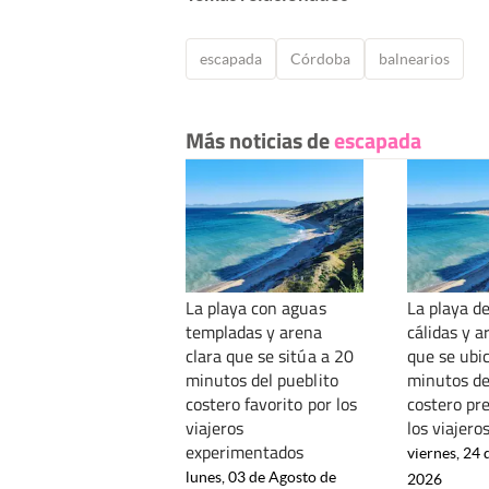
escapada
Córdoba
balnearios
Más noticias de
escapada
La playa con aguas
La playa d
templadas y arena
cálidas y a
clara que se sitúa a 20
que se ubi
minutos del pueblito
minutos de
costero favorito por los
costero pre
viajeros
los viajero
experimentados
viernes, 24 
lunes, 03 de Agosto de
2026