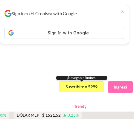
×
Sign in to El Cronista with Google
¡Navegá sin limites!
Suscribite x $999
Ingresá
Trendy
30
%
DÓLAR MEP
$
1521,52
0.23
%