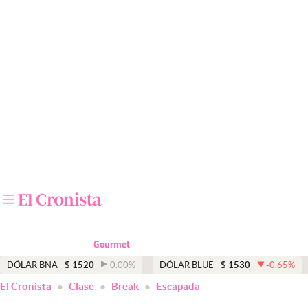
Últimas noticias
Dólar
Members
Economía y Política
Finanzas y Mercados
Mercados Online
Negocios
Columnistas
Gourmet
Otras secciones
DÓLAR BNA
$
1520
0.00
%
DÓLAR BLUE
$
1530
-0.65
%
El Cronista
Clase
Break
Escapada
Apertura