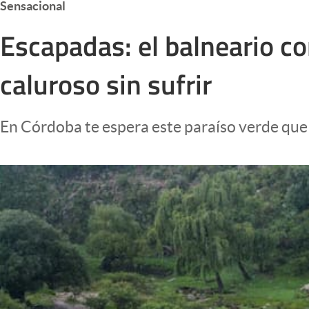
Sensacional
Infotechnology
Escapadas: el balneario co
Clase
Clima
caluroso sin sufrir
Mundial 2026
Eventos Corporativos
En Córdoba te espera este paraíso verde que 
El Cronista Studio
Mediakit
abre en nueva pestaña