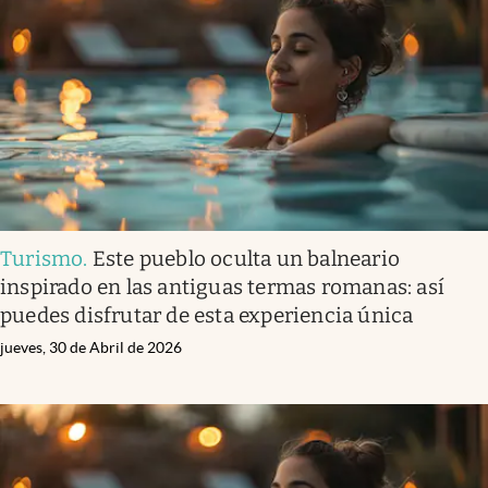
Infotechnology
Clase
Clima
Mundial 2026
Eventos Corporativos
El Cronista Studio
Turismo
.
Este pueblo oculta un balneario
Mediakit
inspirado en las antiguas termas romanas: así
abre en nueva pestaña
puedes disfrutar de esta experiencia única
Argentina
jueves, 30 de Abril de 2026