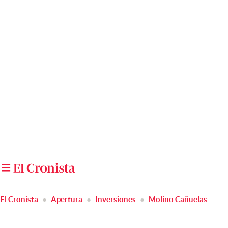
Últimas noticias
Dólar
Members
Economía y Política
Finanzas y Mercados
Mercados Online
Negocios
Columnistas
Otras secciones
El Cronista
Apertura
Inversiones
Molino Cañuelas
Apertura