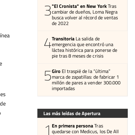
3
"El Cronista" en New York
Tras
cambiar de dueños, Loma Negra
busca volver al récord de ventas
de 2022
línea
4
Transitoria
La salida de
emergencia que encontró una
láctea histórica para ponerse de
pie tras 8 meses de crisis
e
5
Giro
El traspié de la “última”
marca de zapatillas: de fabricar 1
millón de pares a vender 300.000
importadas
 es
 de
o
Las más leídas de Apertura
1
En primera persona
Tras
quedarse con Medicus, los De All