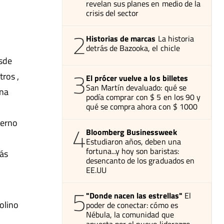
revelan sus planes en medio de la
crisis del sector
2
Historias de marcas
La historia
detrás de Bazooka, el chicle
esde
3
tros ,
El prócer vuelve a los billetes
San Martín devaluado: qué se
una
podía comprar con $ 5 en los 90 y
qué se compra ahora con $ 1000
terno
4
Bloomberg Businessweek
Estudiaron años, deben una
fortuna...y hoy son baristas:
ás
desencanto de los graduados en
EE.UU
5
"Donde nacen las estrellas"
El
olino
poder de conectar: cómo es
Nébula, la comunidad que
apuesta por el nuevo liderazgo