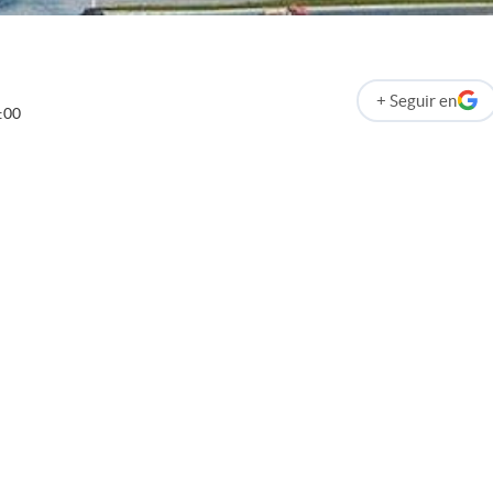
+
Seguir
en
abre en nueva p
:00