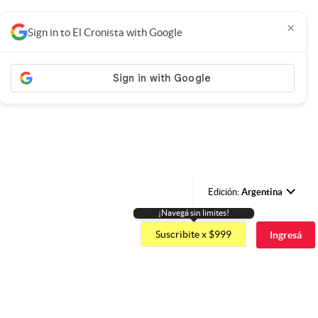
×
Sign in to El Cronista with Google
Edición:
Argentina
¡Navegá sin limites!
Argentina
Suscribite x $999
Ingresá
España
México
USA
Colombia