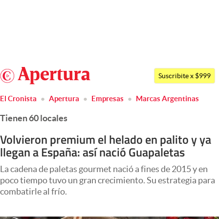
Últimas noticias
Dólar
Argentina
Members
Suscribite x $999
España
Economía y Política
El Cronista
Apertura
Empresas
Marcas Argentinas
México
Finanzas y Mercados
Tienen 60 locales
USA
Mercados Online
Colombia
Volvieron premium el helado en palito y ya
llegan a España: así nació Guapaletas
Uruguay
Negocios
La cadena de paletas gourmet nació a fines de 2015 y en
Columnistas
poco tiempo tuvo un gran crecimiento. Su estrategia para
Otras secciones
combatirle al frío.
Apertura