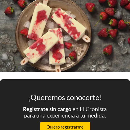
Infotechnology
Clase
Clima
Mundial 2026
Eventos Corporativos
El Cronista Studio
Mediakit
abre en nueva pestaña
Argentina
¡Queremos conocerte!
Registrate sin cargo
en El Cronista
para una experiencia a tu medida.
Quiero registrarme