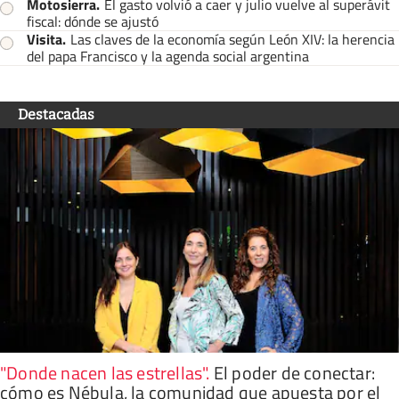
Motosierra
.
El gasto volvió a caer y julio vuelve al superávit
fiscal: dónde se ajustó
Visita
.
Las claves de la economía según León XIV: la herencia
del papa Francisco y la agenda social argentina
Destacadas
"Donde nacen las estrellas"
.
El poder de conectar:
cómo es Nébula, la comunidad que apuesta por el