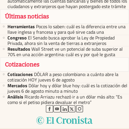
automáticamente las cuentas bancarias y bienes de todos los
ciudadanos y extranjeros que hayan postergado este trámite
Últimas noticias
Herramientas
Pocos lo saben: cuál es la diferencia entre una
llave inglesa y francesa y para qué sirve cada una
Congreso
El Senado busca aprobar la Ley de Propiedad
Privada, ahora sin la venta de tierras a extranjeros
Resultados
Wall Street ve un potencial de suba superior al
70% en una acción argentina: cuál es y por qué le gusta
Cotizaciones
Cotizaciones
DÓLAR a peso colombiano: a cuánto abre la
cotización HOY jueves 6 de agosto
Mercados
Dólar hoy y dólar blue hoy: cuál es la cotización del
jueves 6 de agosto minuto a minuto
Análisis
Ricardo Arriazu rechazó ir a un dólar más alto: “Es
como si el petiso pidiera devaluar el metro”
abre en nueva pestaña
abre en nueva pestaña
abre en nueva pestaña
abre en nueva pestaña
abre en nueva pestaña