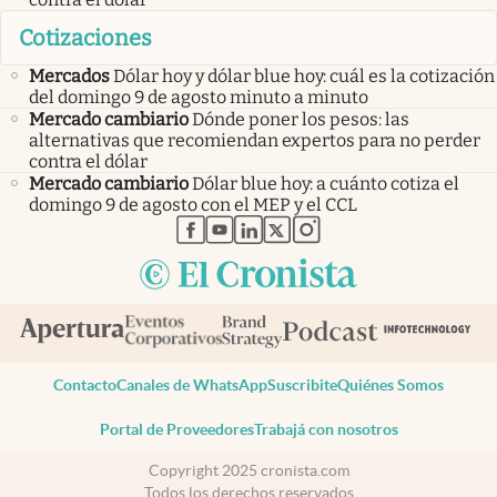
Cotizaciones
Mercados
Dólar hoy y dólar blue hoy: cuál es la cotización
del domingo 9 de agosto minuto a minuto
Mercado cambiario
Dónde poner los pesos: las
alternativas que recomiendan expertos para no perder
contra el dólar
Mercado cambiario
Dólar blue hoy: a cuánto cotiza el
domingo 9 de agosto con el MEP y el CCL
abre en nueva pestaña
abre en nueva pestaña
abre en nueva pestaña
abre en nueva pestaña
abre en nueva pestaña
Contacto
Canales de WhatsApp
Suscribite
Quiénes Somos
Portal de Proveedores
Trabajá con nosotros
Copyright 2025 cronista.com
Todos los derechos reservados