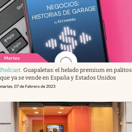
Infotechnology
Clase
Clima
Mundial 2026
Eventos Corporativos
El Cronista Studio
Podcast
.
Guapaletas: el helado premium en palitos
Mediakit
que ya se vende en España y Estados Unidos
abre en nueva pestaña
Argentina
martes, 07 de Febrero de 2023