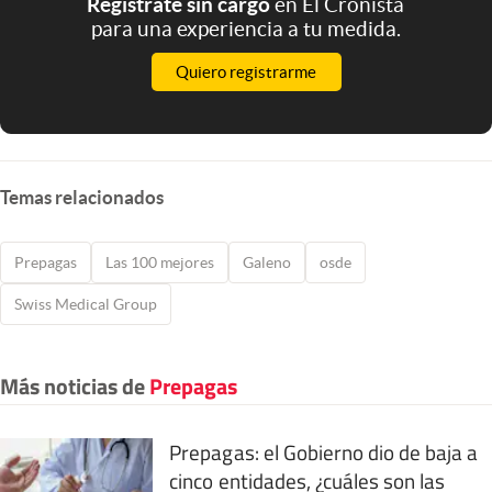
Registrate sin cargo
en El Cronista
para una experiencia a tu medida.
Quiero registrarme
Temas relacionados
Prepagas
Las 100 mejores
Galeno
osde
Swiss Medical Group
Más noticias de
Prepagas
Prepagas: el Gobierno dio de baja a
cinco entidades, ¿cuáles son las