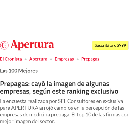
Últimas noticias
Dólar
Argentina
Members
Suscribite x $999
España
Economía y Política
El Cronista
Apertura
Empresas
Prepagas
México
Finanzas y Mercados
Las 100 Mejores
USA
Mercados Online
Colombia
Prepagas: cayó la imagen de algunas
empresas, según este ranking exclusivo
Uruguay
Negocios
La encuesta realizada por SEL Consultores en exclusiva
Columnistas
para APERTURA arrojó cambios en la percepción de las
Otras secciones
empresas de medicina prepaga. El top 10 de las firmas con
mejor imagen del sector.
Apertura