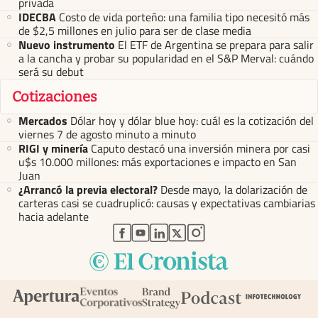
privada
IDECBA
Costo de vida porteño: una familia tipo necesitó más
de $2,5 millones en julio para ser de clase media
Nuevo instrumento
El ETF de Argentina se prepara para salir
a la cancha y probar su popularidad en el S&P Merval: cuándo
será su debut
Cotizaciones
Mercados
Dólar hoy y dólar blue hoy: cuál es la cotización del
viernes 7 de agosto minuto a minuto
RIGI y minería
Caputo destacó una inversión minera por casi
u$s 10.000 millones: más exportaciones e impacto en San
Juan
¿Arrancó la previa electoral?
Desde mayo, la dolarización de
carteras casi se cuadruplicó: causas y expectativas cambiarias
hacia adelante
abre en nueva pestaña
abre en nueva pestaña
abre en nueva pestaña
abre en nueva pestaña
abre en nueva pestaña