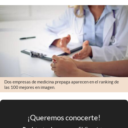
Infotechnology
Clase
Clima
Mundial 2026
Eventos Corporativos
El Cronista Studio
Mediakit
abre en nueva pestaña
Dos empresas de medicina prepaga aparecen en el ranking de
Argentina
las 100 mejores en imagen.
¡Queremos conocerte!