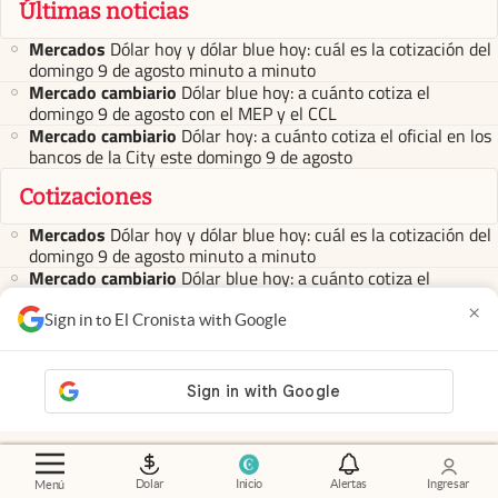
Últimas noticias
Mercados
Dólar hoy y dólar blue hoy: cuál es la cotización del
domingo 9 de agosto minuto a minuto
Mercado cambiario
Dólar blue hoy: a cuánto cotiza el
domingo 9 de agosto con el MEP y el CCL
Mercado cambiario
Dólar hoy: a cuánto cotiza el oficial en los
bancos de la City este domingo 9 de agosto
Cotizaciones
Mercados
Dólar hoy y dólar blue hoy: cuál es la cotización del
domingo 9 de agosto minuto a minuto
Mercado cambiario
Dólar blue hoy: a cuánto cotiza el
domingo 9 de agosto con el MEP y el CCL
×
Mercado cambiario
Dólar hoy: a cuánto cotiza el oficial en los
Sign in to El Cronista with Google
bancos de la City este domingo 9 de agosto
abre en nueva pestaña
abre en nueva pestaña
abre en nueva pestaña
abre en nueva pestaña
abre en nueva pestaña
Dolar
Inicio
Alertas
Ingresar
Menú