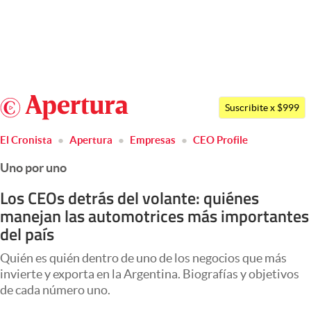
Últimas noticias
Dólar
Argentina
Members
Suscribite x $999
España
abre en nueva pestaña
Economía y Política
El Cronista
Apertura
Empresas
CEO Profile
México
Finanzas y Mercados
Uno por uno
USA
Mercados Online
Colombia
Los CEOs detrás del volante: quiénes
manejan las automotrices más importantes
Uruguay
Negocios
del país
Columnistas
Quién es quién dentro de uno de los negocios que más
Otras secciones
invierte y exporta en la Argentina. Biografías y objetivos
de cada número uno.
Apertura