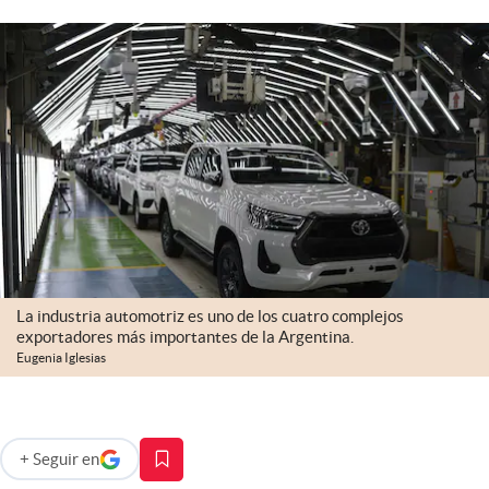
Infotechnology
Clase
Clima
Mundial 2026
Eventos Corporativos
El Cronista Studio
Mediakit
abre en nueva pestaña
La industria automotriz es uno de los cuatro complejos
Argentina
exportadores más importantes de la Argentina.
Eugenia Iglesias
+
Seguir
en
abre en nueva pestaña