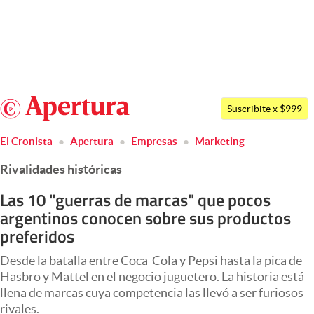
Últimas noticias
Dólar
Argentina
Members
Suscribite x $999
España
Economía y Política
El Cronista
Apertura
Empresas
Marketing
México
Finanzas y Mercados
Rivalidades históricas
USA
Mercados Online
Colombia
Las 10 "guerras de marcas" que pocos
argentinos conocen sobre sus productos
Uruguay
Negocios
preferidos
Columnistas
Desde la batalla entre Coca-Cola y Pepsi hasta la pica de
Otras secciones
Hasbro y Mattel en el negocio juguetero. La historia está
llena de marcas cuya competencia las llevó a ser furiosos
Apertura
rivales.