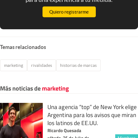
Quiero registrarme
Temas relacionados
marketing
rivalidades
historias de marcas
Más noticias de
marketing
Una agencia “top” de New York elige
Argentina para los avisos que miran
los latinos de EE.UU.
Ricardo Quesada
sábado, 25 de Julio de
Members