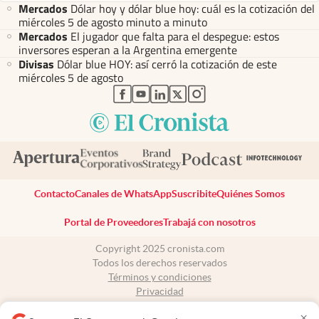
Mercados
Dólar hoy y dólar blue hoy: cuál es la cotización del
miércoles 5 de agosto minuto a minuto
Mercados
El jugador que falta para el despegue: estos
inversores esperan a la Argentina emergente
Divisas
Dólar blue HOY: así cerró la cotización de este
miércoles 5 de agosto
abre en nueva pestaña
abre en nueva pestaña
abre en nueva pestaña
abre en nueva pestaña
abre en nueva pestaña
Contacto
Canales de WhatsApp
Suscribite
Quiénes Somos
Portal de Proveedores
Trabajá con nosotros
Copyright 2025 cronista.com
Todos los derechos reservados
Términos y condiciones
Privacidad
Consentimiento
×