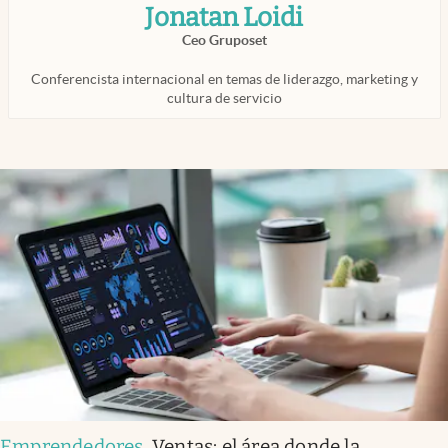
Jonatan Loidi
Infotechnology
Ceo Gruposet
Clase
Conferencista internacional en temas de liderazgo, marketing y
Clima
cultura de servicio
Mundial 2026
Eventos Corporativos
El Cronista Studio
Mediakit
abre en nueva pestaña
Argentina
Emprendedores
.
Ventas: el área donde la