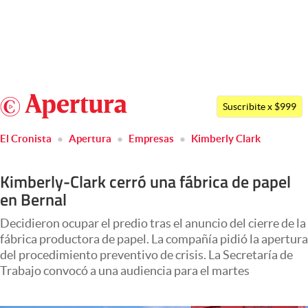
Últimas noticias
Dólar
Argentina
Members
Suscribite x $999
España
Economía y Política
El Cronista
Apertura
Empresas
Kimberly Clark
México
Finanzas y Mercados
USA
Kimberly-Clark cerró una fábrica de papel
Mercados Online
Colombia
en Bernal
Uruguay
Negocios
Decidieron ocupar el predio tras el anuncio del cierre de la
Columnistas
fábrica productora de papel. La compañía pidió la apertura
del procedimiento preventivo de crisis. La Secretaría de
Otras secciones
Trabajo convocó a una audiencia para el martes
Apertura