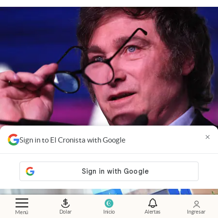
×
Economía al día
.
El mercado ya mira a 2027: cómo
Sign in to El Cronista with Google
influye la política en las inversiones
Dolar
Inicio
Alertas
Ingresar
Menú