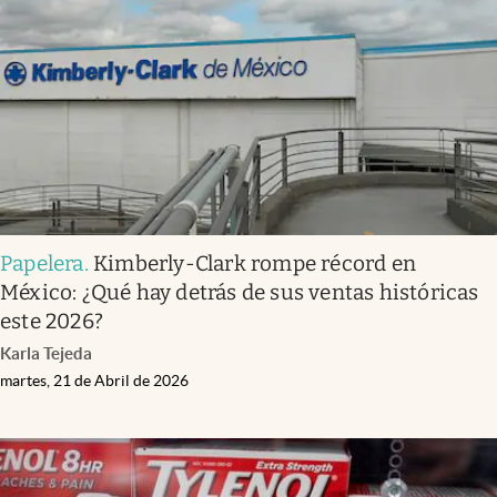
Infotechnology
Clase
Clima
Mundial 2026
Eventos Corporativos
El Cronista Studio
Papelera
.
Kimberly-Clark rompe récord en
Mediakit
México: ¿Qué hay detrás de sus ventas históricas
abre en nueva pestaña
este 2026?
Argentina
Karla Tejeda
martes, 21 de Abril de 2026