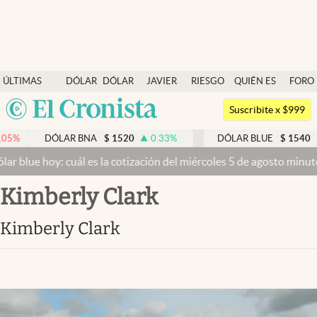
Últimas noticias
ÚLTIMAS
DÓLAR
DÓLAR
JAVIER
RIESGO
QUIÉN ES
FORO
Dólar
NOTICIAS
BLUE
MILEI
PAÍS
QUIÉN
Argentina
Members
Suscribite x $999
España
Economía y Política
DÓLAR BNA
$
1520
0.33
%
DÓLAR BLUE
$
1540
-0.32
%
México
 cuál es la cotización del miércoles 5 de agosto minuto a minuto
Dó
Finanzas y Mercados
USA
Kimberly Clark
Mercados Online
Colombia
Uruguay
Negocios
Kimberly Clark
Columnistas
Otras secciones
Apertura