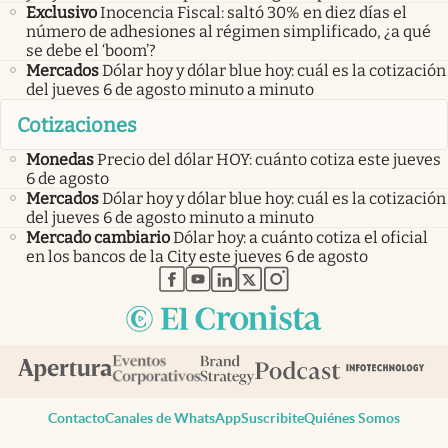
Exclusivo
Inocencia Fiscal: saltó 30% en diez días el
número de adhesiones al régimen simplificado, ¿a qué
se debe el ‘boom’?
Mercados
Dólar hoy y dólar blue hoy: cuál es la cotización
del jueves 6 de agosto minuto a minuto
Cotizaciones
Monedas
Precio del dólar HOY: cuánto cotiza este jueves
6 de agosto
Mercados
Dólar hoy y dólar blue hoy: cuál es la cotización
del jueves 6 de agosto minuto a minuto
Mercado cambiario
Dólar hoy: a cuánto cotiza el oficial
en los bancos de la City este jueves 6 de agosto
abre en nueva pestaña
abre en nueva pestaña
abre en nueva pestaña
abre en nueva pestaña
abre en nueva pestaña
Contacto
Canales de WhatsApp
Suscribite
Quiénes Somos