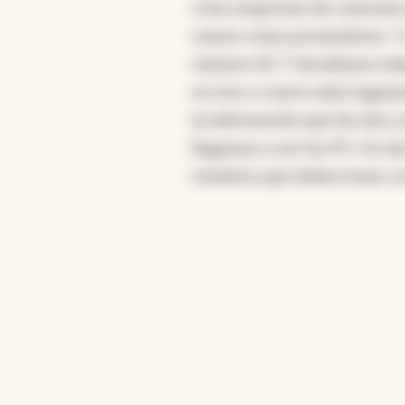
A las empresas de consumo
somos como proveedores. Y 
número 20. Y decidimos traba
en tres o cuatro años logram
la información que les das a
llegamos a ser los N°1. Es d
temática que deben tener, e