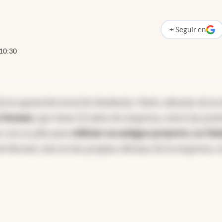
+
Seguir
en
abre en nueva p
10:30
 la operación local de Kimberly-Clark, además de la 
o Seoane
, que tiene 23 años de empresa, entre las pri
r con su jefe para
reflotar un antiguo proyecto, La Usi
de Bernal, sino en las propias oficinas de la empresa, 