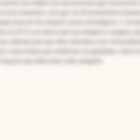
 masivo nos miden con una encuesta que nos puntúa
en ese momento, creo que, de 24 proveedores éramos
jar para ser los mejores socios estratégicos. Y, de h
os ser N°3 y en todo lo que era shopper y category, q
 las cadenas para que ellos atiendan a sus consumidor
ecir, cómo tienen que ambientar sus góndolas; cuál es 
l espacio que debe tener cada categoría.