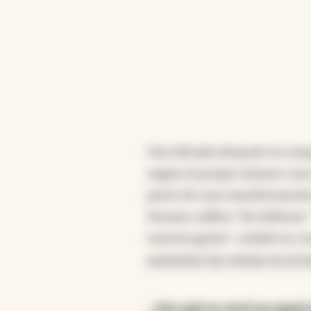
Una década después la compa
según el propio número uno 
parte de una transformación
Seoane califica "de defensa"
nuestra gente", señaló en c
aumentar las ventas en el ex
-¿Por qué se cerró en aque