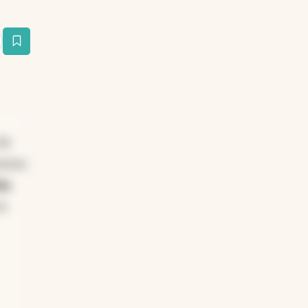
estaña
de
meras
na.
en