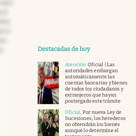
 cómo
 el
echo,
ue es
es,
Destacadas de hoy
la
Atención
.
Oficial | Las
autoridades embargan
automáticamente las
cuentas bancarias y bienes
de todos los ciudadanos y
extranjeros que hayan
postergado este trámite
Oficial
.
Por nueva Ley de
Sucesiones, los herederos
no obtendrán los bienes
aunque lo determine el