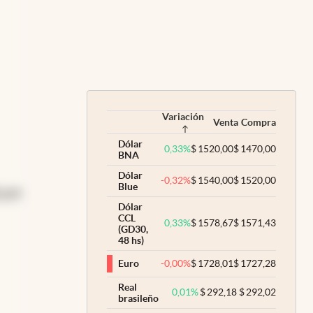
Variación
Venta
Compra
Dólar
0,33
%
$
1520,00
$
1470,00
BNA
Dólar
-0,32
%
$
1540,00
$
1520,00
Blue
 por
Dólar
CCL
0,33
%
$
1578,67
$
1571,43
(GD30,
48 hs)
-0,00
%
$
1728,01
$
1727,28
Euro
Real
0,01
%
$
292,18
$
292,02
brasileño