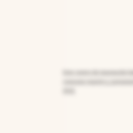
Este centro de innovación h
consumo masivo y, justament
2012.