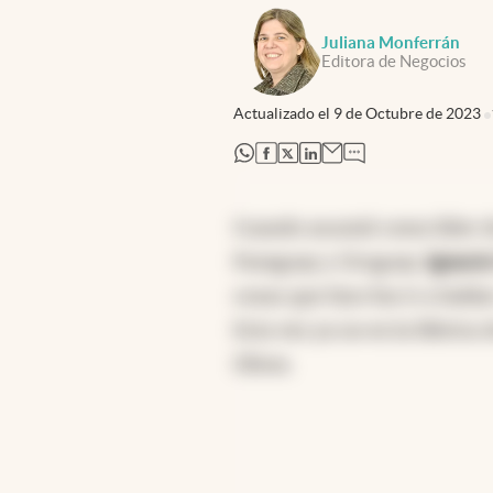
Juliana Monferrán
Editora de Negocios
Actualizado el
9 de Octubre de 2023
abre en nueva pestaña
abre en nueva pestaña
abre en nueva pestaña
abre en nueva pestaña
Cuando asumió como líder de
Paraguay y Uruguay,
Ignaci
cosas que hizo fue ir a habla
Esta vez ya no en la fábrica 
Olivos.