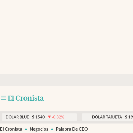
Últimas noticias
Dólar
Members
Economía y Política
Finanzas y Mercados
Mercados Online
Negocios
Columnistas
Otras secciones
 BLUE
$
1540
-0.32
%
DÓLAR TARJETA
$
1976
0.3
Apertura
El Cronista
Negocios
Palabra De CEO