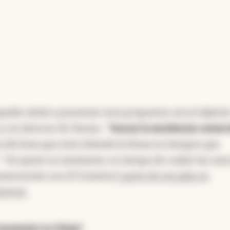
ñía volvió a presentar esta propuesta con el objetivo
y ex director de Ventas- "
buscar la excelencia comerc
 del área que está viviendo la firma en tiempos que
. "Un ajuste es inminente, es tiempo de cuidar las mar
onversación con
El Cronista.
Y parte de ese plan es
terior.
l momento La Usina?