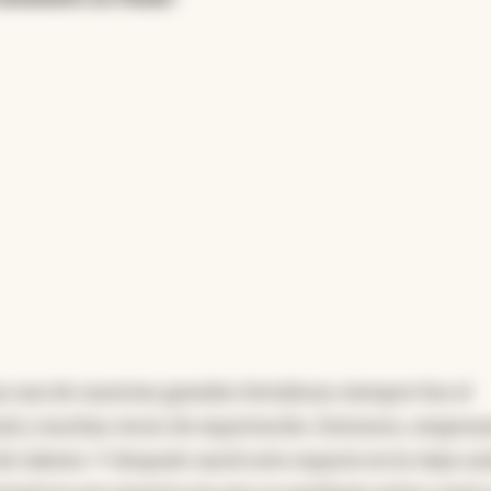
a una de nuestras grandes fortalezas siempre fue el
cial y muchas veces de exportación. Entonces, empez
de talento. Y después nació este espacio en la vieja us