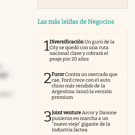
Las más leídas de Negocios
1
Diversificación
Un gurú de la
City se quedó con una ruta
nacional clave y cobrará el
peaje por 20 años
 -
2
Furor
Contra un mercado que
ial"
,
cae, Ford crece con el auto
chino más vendido de la
Argentina: lanzó la versión
cas y
premium
3
Joint venture
Arcor y Danone
pusieron en marcha a un
“nuevo viejo” gigante de la
industria láctea