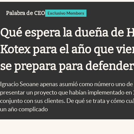
Infotechnology
Palabra de CEO
Exclusivo Members
Clase
Clima
Qué espera la dueña de H
Mundial 2026
Kotex para el año que vi
Eventos Corporativos
El Cronista Studio
se prepara para defende
Mediakit
abre en nueva pestaña
Ignacio Seoane apenas asumió como número uno de 
presentar un proyecto que habían implementado en 
conjunto con sus clientes. De qué se trata y cómo cuá
un año complicado