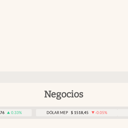
Negocios
3
%
DÓLAR MEP
$
1518,45
-0.05
%
DÓLAR