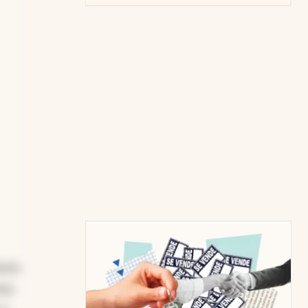
amos
ina