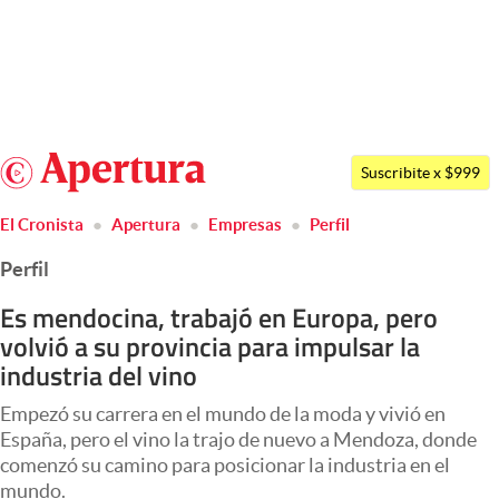
Últimas noticias
Dólar
Argentina
Members
Suscribite x $999
España
Economía y Política
El Cronista
Apertura
Empresas
Perfil
México
Finanzas y Mercados
Perfil
USA
Mercados Online
Colombia
Es mendocina, trabajó en Europa, pero
volvió a su provincia para impulsar la
Uruguay
Negocios
industria del vino
Columnistas
Empezó su carrera en el mundo de la moda y vivió en
Otras secciones
España, pero el vino la trajo de nuevo a Mendoza, donde
comenzó su camino para posicionar la industria en el
Apertura
mundo.