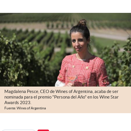
Infotechnology
Clase
Clima
Mundial 2026
Eventos Corporativos
El Cronista Studio
Mediakit
abre en nueva pestaña
Argentina
Magdalena Pesce, CEO de Wines of Argentina, acaba de ser
nominada para el premio "Persona del Año" en los Wine Star
Awards 2023.
Fuente: Wines of Argentina