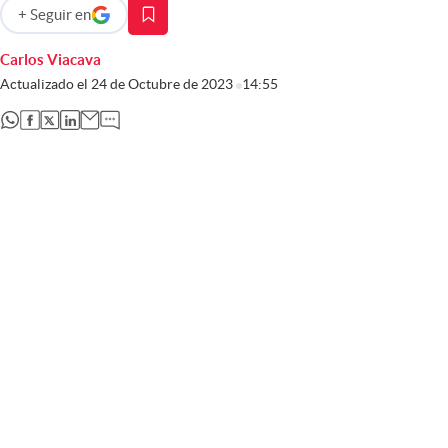
+
Seguir
en
abre en nueva pestaña
Carlos Viacava
Actualizado el
24 de Octubre de 2023
14:55
abre en nueva pestaña
abre en nueva pestaña
abre en nueva pestaña
abre en nueva pestaña