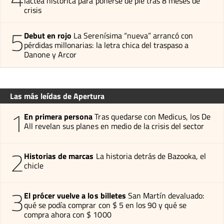
láctea histórica para ponerse de pie tras 8 meses de
crisis
5
Debut en rojo
La Serenísima “nueva” arrancó con
pérdidas millonarias: la letra chica del traspaso a
Danone y Arcor
Las más leídas de Apertura
1
En primera persona
Tras quedarse con Medicus, los De
All revelan sus planes en medio de la crisis del sector
2
Historias de marcas
La historia detrás de Bazooka, el
chicle
3
El prócer vuelve a los billetes
San Martín devaluado:
qué se podía comprar con $ 5 en los 90 y qué se
compra ahora con $ 1000