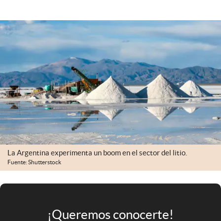
Infotechnology
Clase
Clima
Mundial 2026
Eventos Corporativos
El Cronista Studio
Mediakit
abre en nueva pestaña
Argentina
La Argentina experimenta un boom en el sector del litio.
Fuente: Shutterstock
¡Queremos conocerte!