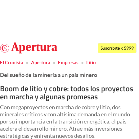
Últimas noticias
Dólar
Argentina
Members
Suscribite x $999
España
Economía y Política
El Cronista
Apertura
Empresas
Litio
México
Finanzas y Mercados
Del sueño de la minería a un país minero
USA
Mercados Online
Colombia
Boom de litio y cobre: todos los proyectos
en marcha y algunas promesas
Uruguay
Negocios
Con megaproyectos en marcha de cobre y litio, dos
Columnistas
minerales críticos y con altísima demanda en el mundo
Otras secciones
por su importancia en la transición energética, el país
acelera el desarrollo minero. Atrae más inversiones
Apertura
estratégicas y enfrenta nuevos desafíos.